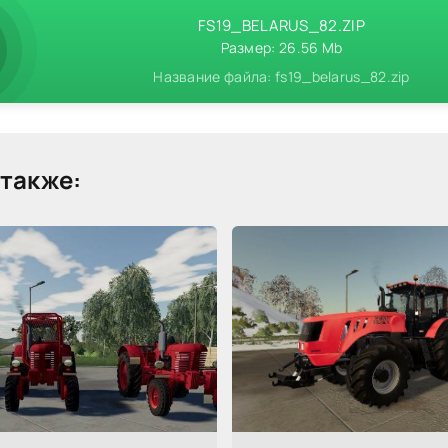
FS19_BELARUS_82.ZIP
Размер: 26.56 Mb
Название файла: fs19_belarus_82.zip
также: