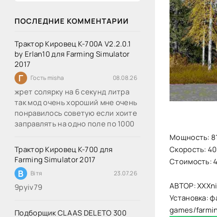
ПОСЛЕДНИЕ КОММЕНТАРИИ
Трактор Кировец К-700А V2.2.0.1
by Erlan10 для Farming Simulator
2017
Г
Гость misha
08.08.26
жрет солярку на 6 секунд литра
так мод очень хороший мне очень
понравилось советую если хоите
заправлять на одно поле по 1000
Мощность: 81
Скорость: 40
Трактор Кировец К-700 для
Farming Simulator 2017
Стоимость: 
В
Вітя
23.07.26
АВТОР: XXXn
9руіv79
Установка: ф
games/farmi
Подборщик CLAAS DELETO 300