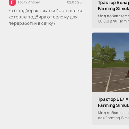
Г
Трактор Белар
Гость Andrey
02.03.26
Farming Simul
Что подберают жатки? есть жатки
Мод добавляет 
которые подбирают солому для
1.0.0.0 для Farmi
переработки в сечку?
Трактор БЕЛАР
Farming Simul
Мод добавляет т
для Farming Simu