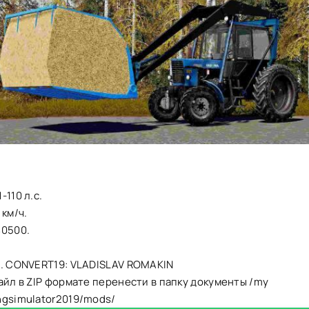
-110 л.с.
 км/ч.
40500.
i. CONVERT19: VLADISLAV ROMAKIN
айл в ZIP формате перенести в папку документы /my
ngsimulator2019/mods/