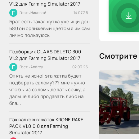
V1.2 для Farming Simulator 2017
Г
Гость Николай
14.07.26
Брат есть такая жутка уже ищи дон
680 он оранжевый цветом я им сам
лично пользуюсь
Подборщик CLAAS DELETO 300
Смотрите 
V1.2 для Farming Simulator 2017
Г
Гость Andrey
02.03.26
Опять не ясно! эта жатка будет
подберать салому??? мне нужно
что бы из соломы делать сечку, а
дальше либо продавать либо на
бга...
Пак валковых жаток KRONE RAKE
PACK V1.0.0.0 для Farming
Simulator 2017