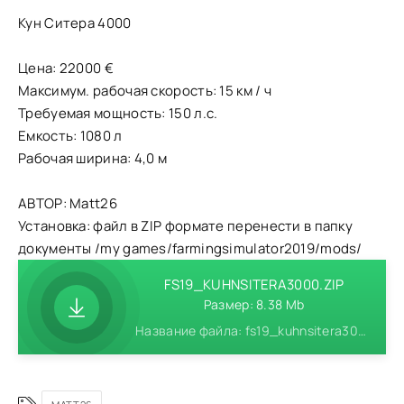
Кун Ситера 4000
Цена: 22000 €
Максимум. рабочая скорость: 15 км / ч
Требуемая мощность: 150 л.с.
Емкость: 1080 л
Рабочая ширина: 4,0 м
АВТОР: Matt26
Установка: файл в ZIP формате перенести в папку
документы /my games/farmingsimulator2019/mods/
FS19_KUHNSITERA3000.ZIP
Размер: 8.38 Mb
Название файла: fs19_kuhnsitera3000.zip