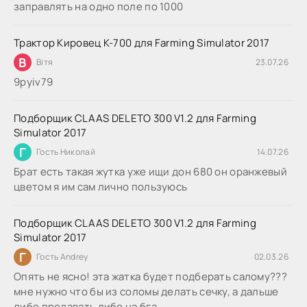
заправлять на одно поле по 1000
Трактор Кировец К-700 для Farming Simulator 2017
В
Вітя
23.07.26
9руіv79
Подборщик CLAAS DELETO 300 V1.2 для Farming
Simulator 2017
Г
Гость Николай
14.07.26
Брат есть такая жутка уже ищи дон 680 он оранжевый
цветом я им сам лично пользуюсь
Подборщик CLAAS DELETO 300 V1.2 для Farming
Simulator 2017
Г
Гость Andrey
02.03.26
Опять не ясно! эта жатка будет подберать салому???
мне нужно что бы из соломы делать сечку, а дальше
либо продавать либо на бга...