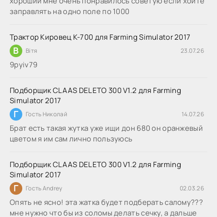
хороший мне очень понравилось советую если хоите
заправлять на одно поле по 1000
Трактор Кировец К-700 для Farming Simulator 2017
В
Вітя
23.07.26
9руіv79
Подборщик CLAAS DELETO 300 V1.2 для Farming
Simulator 2017
Г
Гость Николай
14.07.26
Брат есть такая жутка уже ищи дон 680 он оранжевый
цветом я им сам лично пользуюсь
Подборщик CLAAS DELETO 300 V1.2 для Farming
Simulator 2017
Г
Гость Andrey
02.03.26
Опять не ясно! эта жатка будет подберать салому???
мне нужно что бы из соломы делать сечку, а дальше