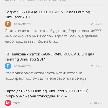
Подборщик CLAAS DELETO 300 V1.2 для Farming
Simulator 2017
Г
Гость Andrey
02.03.26
Опять не ясно! эта жатка будет подберать салому???
мне нужно что бы из соломы делать сечку, а дальше
либо продавать либо на бга...
Пак валковых жаток KRONE RAKE PACK V1.0.0.0 для
Farming Simulator 2017
Г
Гость Andrey
02.03.26
Что подберают жатки? есть жатки которые
подбирают солому для переработки в сечку?
Карта для игры Farming Simulator 2017 (v1.5.3.1)
"Чернобыль зона отчуждения" v1.4
M
Maya
28.01.26