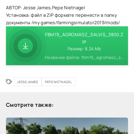
АВТОР: Jesse James,Pepe Nietnagel
Установка: файл в ZIP формате перенести в папку
документы /my games/farmingsimulator2019/mods/
FBM19_AGROMASZ_SALVIS_3800.Z
IP
Размер: 8.24 Mb
Название файла: fbm19_agromasz_salvis_3800.zip
JESSE JAMES
PEPE NIETNAGEL
Смотрите также: