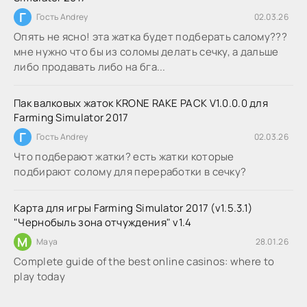
Г
Гость Andrey
02.03.26
Опять не ясно! эта жатка будет подберать салому???
мне нужно что бы из соломы делать сечку, а дальше
либо продавать либо на бга...
Пак валковых жаток KRONE RAKE PACK V1.0.0.0 для
Farming Simulator 2017
Г
Гость Andrey
02.03.26
Что подберают жатки? есть жатки которые
подбирают солому для переработки в сечку?
Карта для игры Farming Simulator 2017 (v1.5.3.1)
"Чернобыль зона отчуждения" v1.4
M
Maya
28.01.26
Complete guide of the best online casinos: where to
play today