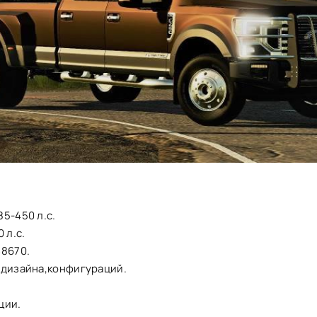
5-450 л.с.
 л.с.
48670.
,дизайна,конфигураций.
.
ции.