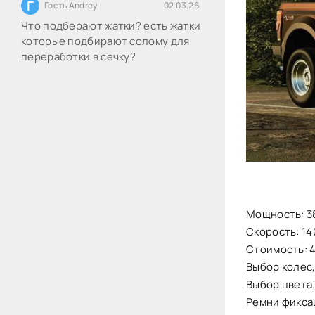
Г
Гость Andrey
02.03.26
Что подберают жатки? есть жатки
которые подбирают солому для
переработки в сечку?
Мощность: 38
Скорость: 140
Стоимость: 
Выбор колес
Выбор цвета
Ремни фикса