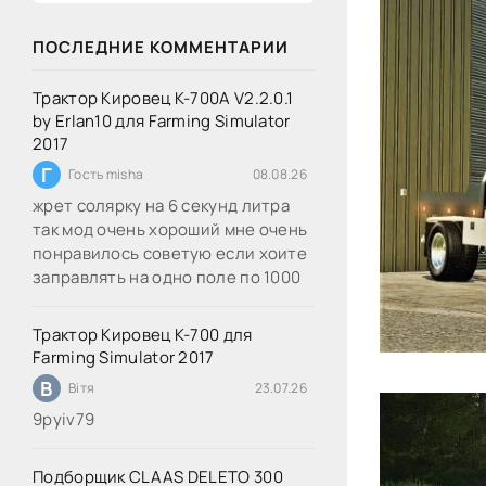
ПОСЛЕДНИЕ КОММЕНТАРИИ
Трактор Кировец К-700А V2.2.0.1
by Erlan10 для Farming Simulator
2017
Г
Гость misha
08.08.26
жрет солярку на 6 секунд литра
так мод очень хороший мне очень
понравилось советую если хоите
заправлять на одно поле по 1000
Трактор Кировец К-700 для
Farming Simulator 2017
В
Вітя
23.07.26
9руіv79
Подборщик CLAAS DELETO 300