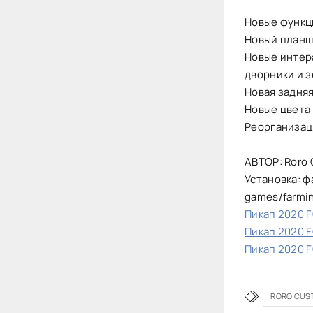
Новые функц
Новый планш
Новые интер
дворники и з
Новая задняя
Новые цвета
Реорганизац
АВТОР: Roro
Установка: ф
games/farmi
Пикап 2020 FO
Пикап 2020 FO
Пикап 2020 FO
RORO CUS