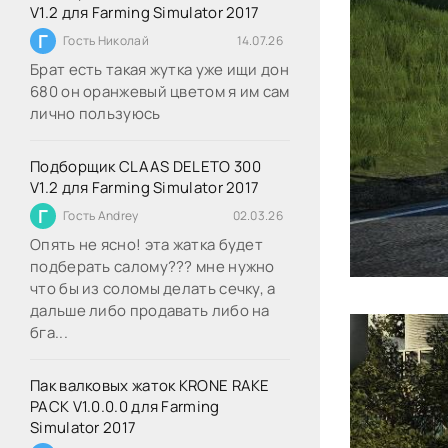
V1.2 для Farming Simulator 2017
Г
Гость Николай
14.07.26
Брат есть такая жутка уже ищи дон
680 он оранжевый цветом я им сам
лично пользуюсь
Подборщик CLAAS DELETO 300
V1.2 для Farming Simulator 2017
Г
Гость Andrey
02.03.26
Опять не ясно! эта жатка будет
подберать салому??? мне нужно
что бы из соломы делать сечку, а
дальше либо продавать либо на
бга...
Пак валковых жаток KRONE RAKE
PACK V1.0.0.0 для Farming
Simulator 2017