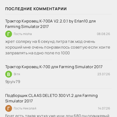
ПОСЛЕДНИЕ КОММЕНТАРИИ
Трактор Кировец К-700А V2.2.0.1 by Erlan10 для
Farming Simulator 2017
Г
Гость misha
08.08.26
жрет солярку на 6 секунд литра так мод очень
хороший мне очень понравилось советую если хоите
заправлять на одно поле по 1000
Трактор Кировец К-700 для Farming Simulator 2017
В
Вітя
23.07.26
9руіv79
Подборщик CLAAS DELETO 300 V1.2 для Farming
Simulator 2017
Г
Гость Николай
14.07.26
Брат есть такая жутка уже ищи дон 680 он оранжевый