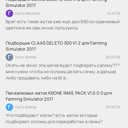
Simulator 2017
Г
Гость Николай
14.07.26
Брат есть такая жутка уже ищи дон 680 он оранжевый
цветом я им сам лично пользуюсь
Подборщик CLAAS DELETO 300 V1.2 для Farming
Simulator 2017
Г
Гость Andrey
02.03.26
Опять не ясно! эта жатка будет подберать салому???
мне нужно что бы из соломы делать сечку, а дальше
либо продавать либо на бга...
Пак валковых жаток KRONE RAKE PACK V1.0.0.0 для
Farming Simulator 2017
Г
Гость Andrey
02.03.26
Что подберают жатки? есть жатки которые
подбирают солому для переработки в сечку?