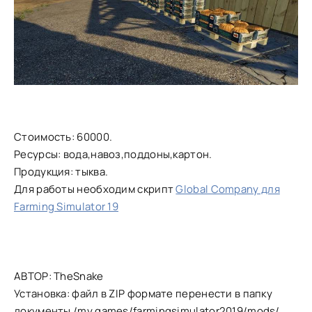
Стоимость: 60000.
Ресурсы: вода,навоз,поддоны,картон.
Продукция: тыква.
Для работы необходим скрипт
Global Company для
Farming Simulator 19
АВТОР: TheSnake
Установка: файл в ZIP формате перенести в папку
документы /my games/farmingsimulator2019/mods/