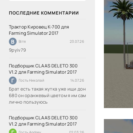
ПОСЛЕДНИЕ КОММЕНТАРИИ
Трактор Кировец К-700 для
Farming Simulator 2017
В
Вітя
23.07.26
9руіv79
Подборщик CLAAS DELETO 300
V1.2 для Farming Simulator 2017
Г
Гость Николай
14.07.26
Брат есть такая жутка уже ищи дон
680 он оранжевый цветом я им сам
лично пользуюсь
Подборщик CLAAS DELETO 300
V1.2 для Farming Simulator 2017
Г
Гость Andrey
02.03.26