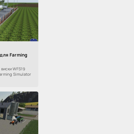
9
для Farming
 виски WFS19
arming Simulator