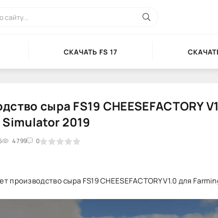
СКАЧАТЬ FS 17
СКАЧАТЬ
дство сыра FS19 CHEESEFACTORY V1
 Simulator 2019
5
2
3
4 799
4
5
0
т производство сыра FS19 CHEESEFACTORY V1.0 для Farming