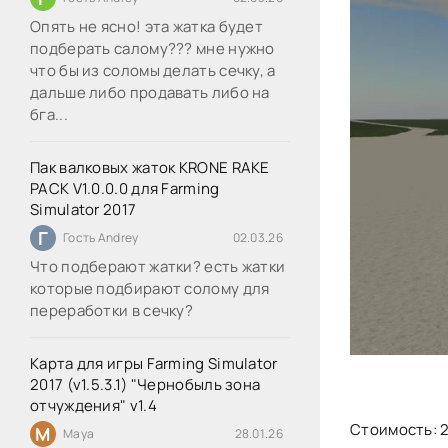
Опять не ясно! эта жатка будет
подберать салому??? мне нужно
что бы из соломы делать сечку, а
дальше либо продавать либо на
бга...
Пак валковых жаток KRONE RAKE
PACK V1.0.0.0 для Farming
Simulator 2017
Г
Гость Andrey
02.03.26
Что подберают жатки? есть жатки
которые подбирают солому для
переработки в сечку?
Карта для игры Farming Simulator
2017 (v1.5.3.1) "Чернобыль зона
отчуждения" v1.4
Стоимость: 
M
Maya
28.01.26