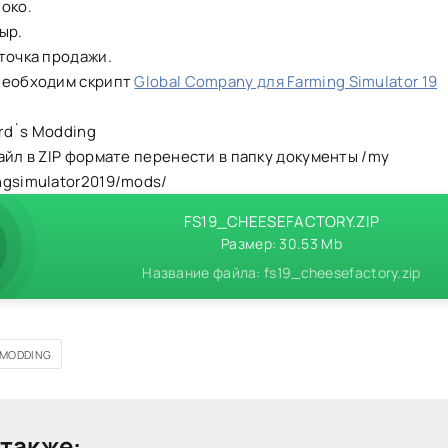
око.
ыр.
точка продажи.
необходим скрипт
Global Company для Farming Simulator 19
rd`s Modding
айл в ZIP формате перенести в папку документы /my
ngsimulator2019/mods/
FS19_CHEESEFACTORY.ZIP
Размер: 30.53 Mb
Название файла: fs19_cheesefactory.zip
 MODDING
также: