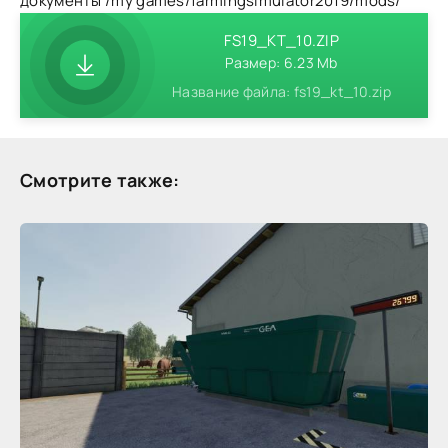
документы /my games/farmingsimulator2019/mods/
FS19_KT_10.ZIP
Размер: 6.23 Mb
Название файла: fs19_kt_10.zip
Смотрите также: