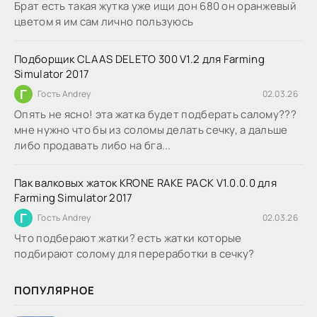
Брат есть такая жутка уже ищи дон 680 он оранжевый
цветом я им сам лично пользуюсь
Подборщик CLAAS DELETO 300 V1.2 для Farming
Simulator 2017
Г
Гость Andrey
02.03.26
Опять не ясно! эта жатка будет подберать салому???
мне нужно что бы из соломы делать сечку, а дальше
либо продавать либо на бга...
Пак валковых жаток KRONE RAKE PACK V1.0.0.0 для
Farming Simulator 2017
Г
Гость Andrey
02.03.26
Что подберают жатки? есть жатки которые
подбирают солому для переработки в сечку?
ПОПУЛЯРНОЕ