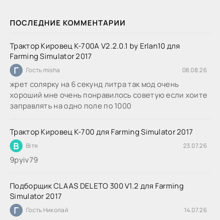
ПОСЛЕДНИЕ КОММЕНТАРИИ
Трактор Кировец К-700А V2.2.0.1 by Erlan10 для
Farming Simulator 2017
Г
Гость misha
08.08.26
жрет солярку на 6 секунд литра так мод очень
хороший мне очень понравилось советую если хоите
заправлять на одно поле по 1000
Трактор Кировец К-700 для Farming Simulator 2017
В
Вітя
23.07.26
9руіv79
Подборщик CLAAS DELETO 300 V1.2 для Farming
Simulator 2017
Г
Гость Николай
14.07.26