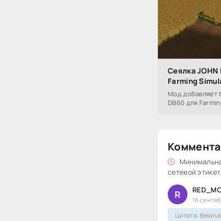
Сеялка JOHN 
Farming Simul
Мод добавляет 
DB60 для Farming
Коммента
Минимальная
сетевой этикет
RED_MO
R
16 сентяб
Цитата: Belaru