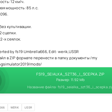
сть: 12 км/ч.
я мощность: 85 л.с.
7096.
.
без культивации.
2 сцепки.
 2-х сеялок.
rted by fs19:Umbrella666, Edit: werik,USSR
айл в ZIP формате перенести в папку документы /my
ngsimulator2019/mods/
FS19_SEIALKA_SZT36_I_SCEPKA.ZIP
Размер: 11.92 Mb
Название файла: fs19_seialka_szt36_i_scepka.zi
666
WERIK
USSR