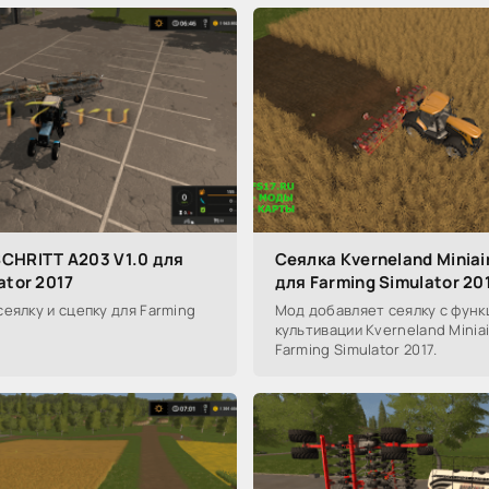
CHRITT A203 V1.0 для
Сеялка Kverneland Miniair
ator 2017
для Farming Simulator 20
еялку и сцепку для Farming
Мод добавляет сеялку с функ
культивации Kverneland Miniair
Farming Simulator 2017.