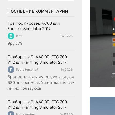
ПОСЛЕДНИЕ КОММЕНТАРИИ
Трактор Кировец К-700 для
Farming Simulator 2017
В
Вітя
23.07.26
9руіv79
Подборщик CLAAS DELETO 300
V1.2 для Farming Simulator 2017
Г
Гость Николай
14.07.26
Брат есть такая жутка уже ищи дон
680 он оранжевый цветом я им сам
лично пользуюсь
Подборщик CLAAS DELETO 300
V1.2 для Farming Simulator 2017
Г
Гость Andrey
02.03.26