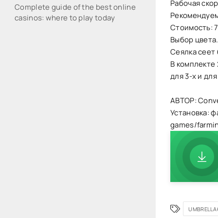
Рабочая скоро
Complete guide of the best online
Рекомендуема
casinos: where to play today
Стоимость: 
Выбор цвета
Сеялка сеет 
В комплекте 
для 3-х и для
АВТОР: Conve
Установка: ф
games/farmi
UMBRELLA