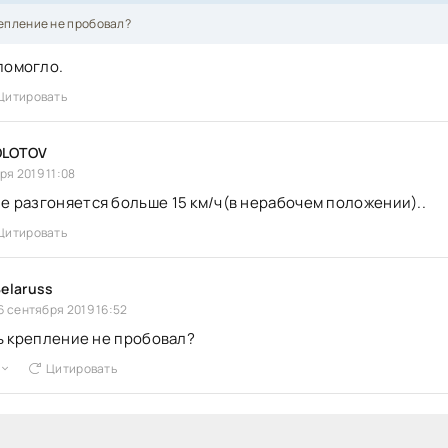
епление не пробовал?
 помогло.
Цитировать
LOTOV
ря 2019 11:08
не разгоняется больше 15 км/ч(в нерабочем положении)..
Цитировать
elaruss
6 сентября 2019 16:52
ь крепление не пробовал?
Цитировать