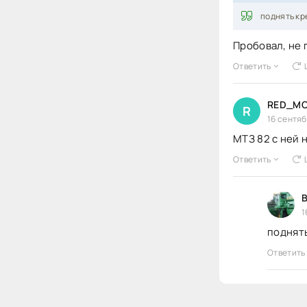
поднять кр
Пробовал, не
Ответить
RED_MO
R
16 сентяб
МТЗ 82 с ней 
Ответить
B
1
поднят
Ответить