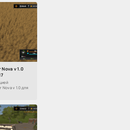
 Nova v 1.0
17
цией
 Nova v 1.0 для