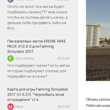
Опять не ясно! эта жатка будет
подберать салому??? мне нужно
что бы из соломы делать сечку, а
дальше либо продавать либо на
бга...
Пак валковых жаток KRONE RAKE
PACK V1.0.0.0 для Farming
Simulator 2017
Г
Гость Andrey
02.03.26
Что подберают жатки? есть жатки
которые подбирают солому для
переработки в сечку?
Карта для игры Farming Simulator
2017 (v1.5.3.1) "Чернобыль зона
Объем сеялки
отчуждения" v1.4
Рабочая шири
M
Maya
28.01.26