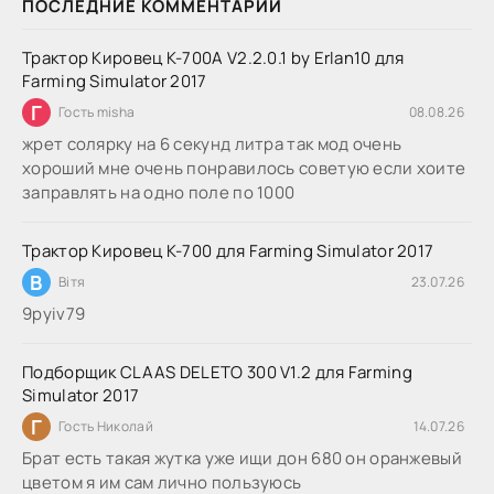
ПОСЛЕДНИЕ КОММЕНТАРИИ
Трактор Кировец К-700А V2.2.0.1 by Erlan10 для
Farming Simulator 2017
Г
Гость misha
08.08.26
жрет солярку на 6 секунд литра так мод очень
хороший мне очень понравилось советую если хоите
заправлять на одно поле по 1000
Трактор Кировец К-700 для Farming Simulator 2017
В
Вітя
23.07.26
9руіv79
Подборщик CLAAS DELETO 300 V1.2 для Farming
Simulator 2017
Г
Гость Николай
14.07.26
Брат есть такая жутка уже ищи дон 680 он оранжевый
цветом я им сам лично пользуюсь