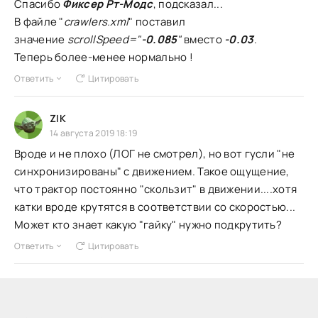
Спасибо
Фиксер Рт-Модс
, подсказал...
В файле "
crawlers.xml
" поставил
значение
scrollSpeed="
-0.085
"
вместо
-0.03
.
Теперь более-менее нормально !
Ответить
Цитировать
ZIK
14 августа 2019 18:19
Вроде и не плохо (ЛОГ не смотрел), но вот гусли "не
синхронизированы" с движением. Такое ощущение,
что трактор постоянно "скользит" в движении....хотя
катки вроде крутятся в соответствии со скоростью...
Может кто знает какую "гайку" нужно подкрутить?
Ответить
Цитировать