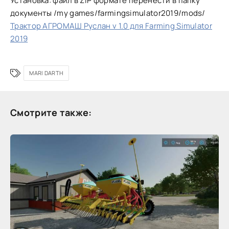
Установка: файл в ZIP формате перенести в папку
документы /my games/farmingsimulator2019/mods/
Трактор АГРОМАШ Руслан v 1.0 для Farming Simulator
2019
MARI DARTH
Смотрите также: