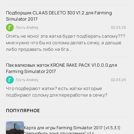
Подборщик CLAAS DELETO 300 V1.2 для Farming
Simulator 2017
Г
Гость Andrey
02.03.26
Опять не ясно! эта жатка будет подберать салому???
мне нужно что бы из соломы делать сечку, а дальше
либо продавать либо на бга...
Пак валковых жаток KRONE RAKE PACK V1.0.0.0 для
Farming Simulator 2017
Г
Гость Andrey
02.03.26
Что подберают жатки? есть жатки которые
подбирают солому для переработки в сечку?
ПОПУЛЯРНОЕ
Карта для игры Farming Simulator 2017 (v1.5.3.1)
"Чернобыль зона отчуждения" v1.4