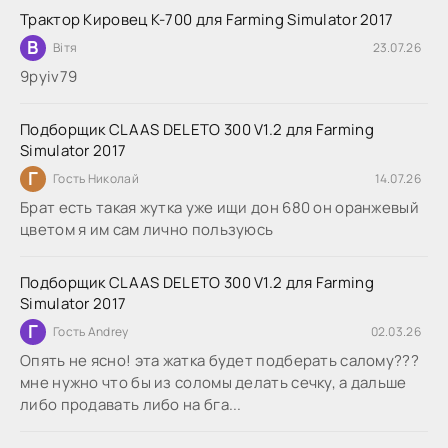
Трактор Кировец К-700 для Farming Simulator 2017
В
Вітя
23.07.26
9руіv79
Подборщик CLAAS DELETO 300 V1.2 для Farming
Simulator 2017
Г
Гость Николай
14.07.26
Брат есть такая жутка уже ищи дон 680 он оранжевый
цветом я им сам лично пользуюсь
Подборщик CLAAS DELETO 300 V1.2 для Farming
Simulator 2017
Г
Гость Andrey
02.03.26
Опять не ясно! эта жатка будет подберать салому???
мне нужно что бы из соломы делать сечку, а дальше
либо продавать либо на бга...