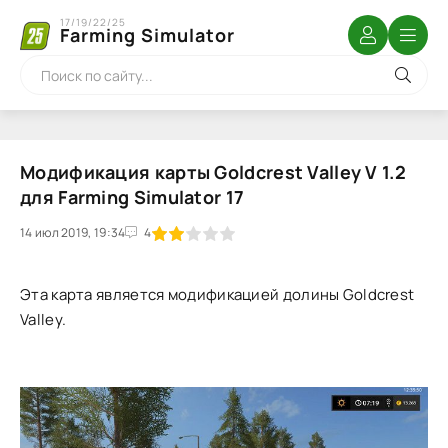
17/19/22/25
Farming Simulator
Модификация карты Goldcrest Valley V 1.2
для Farming Simulator 17
14 июл 2019, 19:34
1
2
3
4
5
4
Эта карта является модификацией долины Goldcrest
Valley.