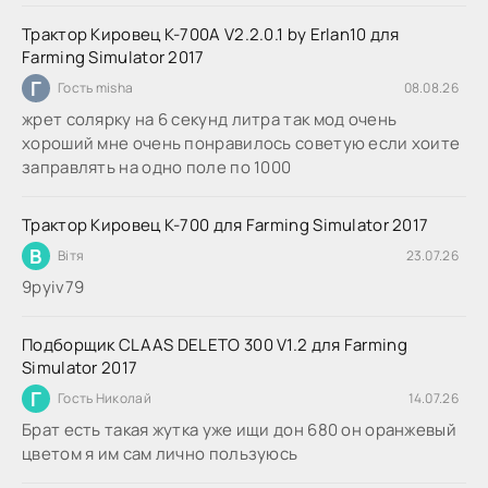
Трактор Кировец К-700А V2.2.0.1 by Erlan10 для
Farming Simulator 2017
Г
Гость misha
08.08.26
жрет солярку на 6 секунд литра так мод очень
хороший мне очень понравилось советую если хоите
заправлять на одно поле по 1000
Трактор Кировец К-700 для Farming Simulator 2017
В
Вітя
23.07.26
9руіv79
Подборщик CLAAS DELETO 300 V1.2 для Farming
Simulator 2017
Г
Гость Николай
14.07.26
Брат есть такая жутка уже ищи дон 680 он оранжевый
цветом я им сам лично пользуюсь