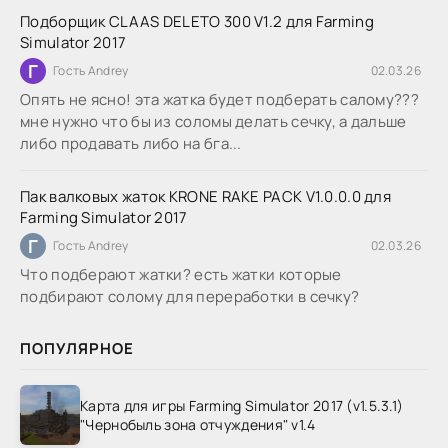
Подборщик CLAAS DELETO 300 V1.2 для Farming
Simulator 2017
Г
Гость Andrey
02.03.26
Опять не ясно! эта жатка будет подберать салому???
мне нужно что бы из соломы делать сечку, а дальше
либо продавать либо на бга...
Пак валковых жаток KRONE RAKE PACK V1.0.0.0 для
Farming Simulator 2017
Г
Гость Andrey
02.03.26
Что подберают жатки? есть жатки которые
подбирают солому для переработки в сечку?
ПОПУЛЯРНОЕ
Карта для игры Farming Simulator 2017 (v1.5.3.1)
"Чернобыль зона отчуждения" v1.4