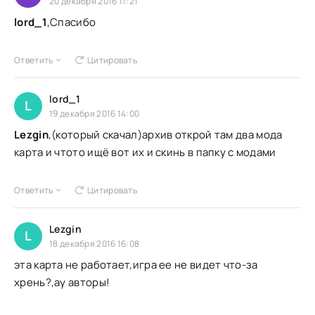
20 декабря 2016 11:21
lord_1
,Спасибо
Ответить
Цитировать
lord_1
L
19 декабря 2016 14:00
Lezgin
,(который скачал)архив открой там два мода
карта и чтото ищё вот их и скинь в папку с модами
Ответить
Цитировать
Lezgin
L
18 декабря 2016 16:08
эта карта не работает,игра ее не видет что-за
хрень?,ау авторы!