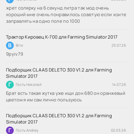
жрет солярку на 6 секунд литра так мод очень
хороший мне очень понравилось советую если хоите
заправлять на одно поле по 1000
Трактор Кировец К-700 для Farming Simulator 2017
В
Вітя
23.07.26
9руіv79
Подборщик CLAAS DELETO 300 V1.2 для Farming
Simulator 2017
Г
Гость Николай
14.07.26
Брат есть такая жутка уже ищи дон 680 он оранжевый
цветом я им сам лично пользуюсь
Подборщик CLAAS DELETO 300 V1.2 для Farming
Simulator 2017
Г
Гость Andrey
02.03.26