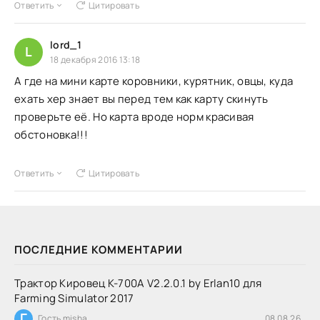
Ответить
Цитировать
lord_1
L
18 декабря 2016 13:18
А где на мини карте коровники, курятник, овцы, куда
ехать хер знает вы перед тем как карту скинуть
проверьте её. Но карта вроде норм красивая
обстоновка!!!
Ответить
Цитировать
ПОСЛЕДНИЕ КОММЕНТАРИИ
Трактор Кировец К-700А V2.2.0.1 by Erlan10 для
Farming Simulator 2017
Г
Гость misha
08.08.26