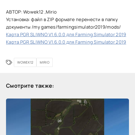
АВТОР: Wowek12 ,Mirio
Установка: файл в ZIP формате перенести в папку
документы /my games/farmingsimulator2019/mods/
Карта PGR SLIWNO V1.6.0.0 для Farming Simulator 2019
Карта PGR SLIWNO V1.6.0.0 для Farming Simulator 2019
WOWEK12
MIRIO
Смотрите также: