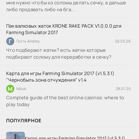
мне нужно что бы из соломы делать сечку, а дальше
либо продавать либо на бга...
Пак валковых жаток KRONE RAKE PACK V1.0.0.0 для
Farming Simulator 2017
Г
Гость Andrey
02.03.26
Что подберают жатки? есть жатки которые
подбирают солому для переработки в сечку?
Карта для игры Farming Simulator 2017 (v1.5.3.1)
"Чернобыль зона отчуждения" v1.4
M
Maya
28.01.26
Complete guide of the best online casinos: where to
play today
ПОПУЛЯРНОЕ
Карта для игры Farming Simulator 2017 (v1.5.3.1)