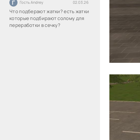
Г
Гость Andrey
02.03.26
Что подберают жатки? есть жатки
которые подбирают солому для
переработки в сечку?