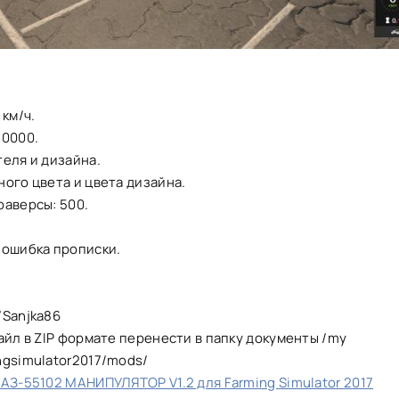
 км/ч.
40000.
еля и дизайна.
ого цвета и цвета дизайна.
раверсы: 500.
 ошибка прописки.
/Sanjka86
айл в ZIP формате перенести в папку документы /my
ngsimulator2017/mods/
АЗ-55102 МАНИПУЛЯТОР V1.2 для Farming Simulator 2017