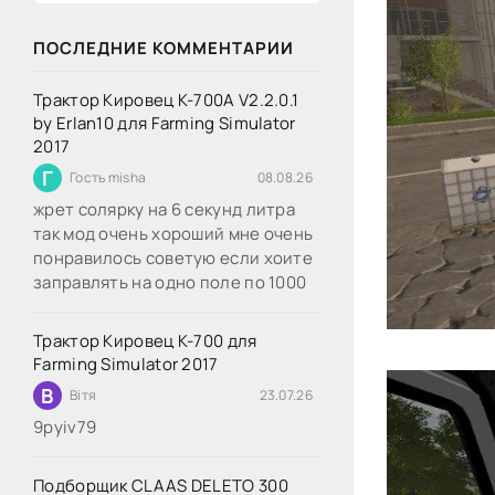
ПОСЛЕДНИЕ КОММЕНТАРИИ
Трактор Кировец К-700А V2.2.0.1
by Erlan10 для Farming Simulator
2017
Г
Гость misha
08.08.26
жрет солярку на 6 секунд литра
так мод очень хороший мне очень
понравилось советую если хоите
заправлять на одно поле по 1000
Трактор Кировец К-700 для
Farming Simulator 2017
В
Вітя
23.07.26
9руіv79
Подборщик CLAAS DELETO 300