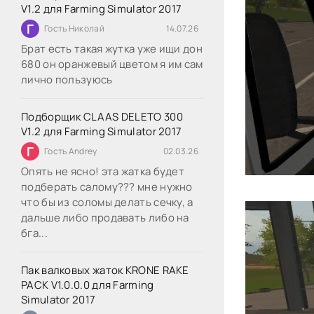
V1.2 для Farming Simulator 2017
Г
Гость Николай
14.07.26
Брат есть такая жутка уже ищи дон
680 он оранжевый цветом я им сам
лично пользуюсь
Подборщик CLAAS DELETO 300
V1.2 для Farming Simulator 2017
Г
Гость Andrey
02.03.26
Опять не ясно! эта жатка будет
подберать салому??? мне нужно
что бы из соломы делать сечку, а
дальше либо продавать либо на
бга...
Пак валковых жаток KRONE RAKE
PACK V1.0.0.0 для Farming
Simulator 2017