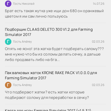
Г
Гость Николай
14.07.26
Брат есть такая жутка уже ищи дон 680 он оранжевый
цветом я им сам лично пользуюсь
Подборщик CLAAS DELETO 300 V1.2 для Farming
Simulator 2017
Г
Гость Andrey
02.03.26
Опять не ясно! эта жатка будет подберать салому???
мне нужно что бы из соломы делать сечку, а дальше
либо продавать либо на бга...
Пак валковых жаток KRONE RAKE PACK V1.0.0.0 для
Farming Simulator 2017
Г
Гость Andrey
02.03.26
Что подберают жатки? есть жатки которые
подбирают солому для переработки в сечку?
Карта для игры Farming Simulator 2017 (v1.5.3.1)