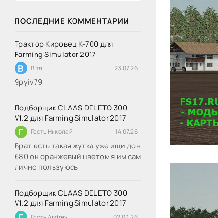
ПОСЛЕДНИЕ КОММЕНТАРИИ
Трактор Кировец К-700 для
Farming Simulator 2017
В
Вітя
23.07.26
9руіv79
Подборщик CLAAS DELETO 300
V1.2 для Farming Simulator 2017
Г
Гость Николай
14.07.26
Брат есть такая жутка уже ищи дон
680 он оранжевый цветом я им сам
лично пользуюсь
Подборщик CLAAS DELETO 300
V1.2 для Farming Simulator 2017
Г
Гость Andrey
02.03.26