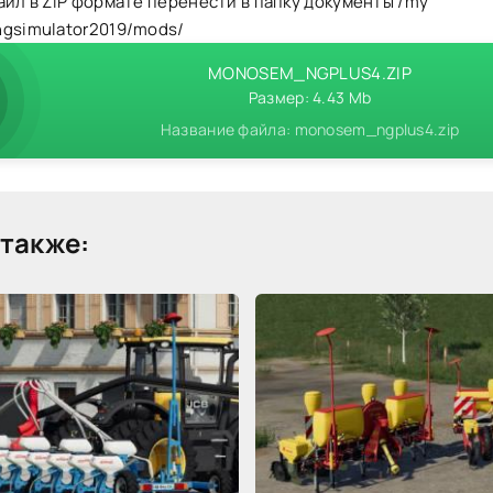
айл в ZIP формате перенести в папку документы /my
ngsimulator2019/mods/
MONOSEM_NGPLUS4.ZIP
Размер: 4.43 Mb
Название файла: monosem_ngplus4.zip
также: