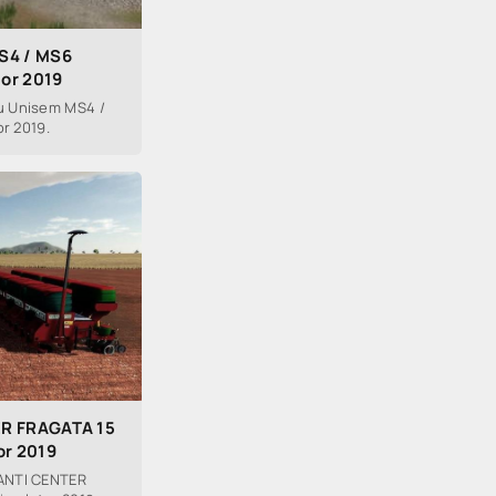
S4 / MS6
tor 2019
u Unisem MS4 /
or 2019.
ER FRAGATA 15
or 2019
ANTI CENTER