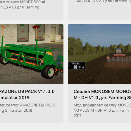
FRAGATA 15 V2.0 для Farming S
ак сеялок NODET SERIAL
ES V1.0 для Farming
MAZONE D9 PACK V1.1.0.0
Сеялка MONOSEM MONOS
imulator 2019
M - DH V1.0 для Farming S
пак сеялок AMAZONE D9 PACK
Мод добавляет сеялку MON
ing Simulator 2019.
NG PLUS M - DH V1.0 для Farmi
2017.