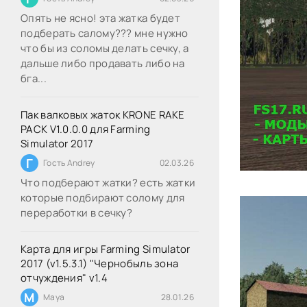
Опять не ясно! эта жатка будет
подберать салому??? мне нужно
что бы из соломы делать сечку, а
дальше либо продавать либо на
бга...
Пак валковых жаток KRONE RAKE
PACK V1.0.0.0 для Farming
Simulator 2017
Г
Гость Andrey
02.03.26
Что подберают жатки? есть жатки
которые подбирают солому для
переработки в сечку?
Карта для игры Farming Simulator
2017 (v1.5.3.1) "Чернобыль зона
отчуждения" v1.4
M
Maya
28.01.26