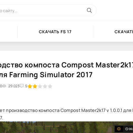
СКАЧАТЬ FS 17
СКАЧАТЬ
дство компоста Compost Master2k1
для Farming Simulator 2017
50
2
3
29 023
4
5
5
т производство компоста Compost Master2k17 v 1.0.0.1 для
7.