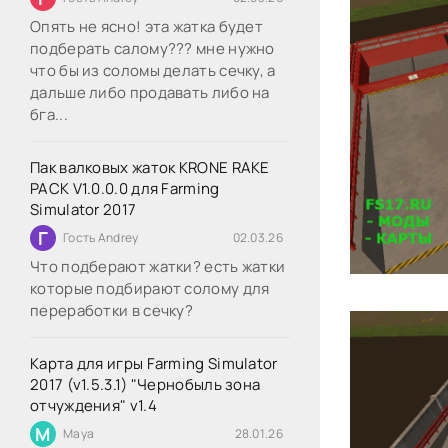
Опять не ясно! эта жатка будет
подберать салому??? мне нужно
что бы из соломы делать сечку, а
дальше либо продавать либо на
бга...
Пак валковых жаток KRONE RAKE
PACK V1.0.0.0 для Farming
Simulator 2017
Г
Гость Andrey
02.03.26
Что подберают жатки? есть жатки
которые подбирают солому для
переработки в сечку?
Карта для игры Farming Simulator
2017 (v1.5.3.1) "Чернобыль зона
отчуждения" v1.4
M
Maya
28.01.26