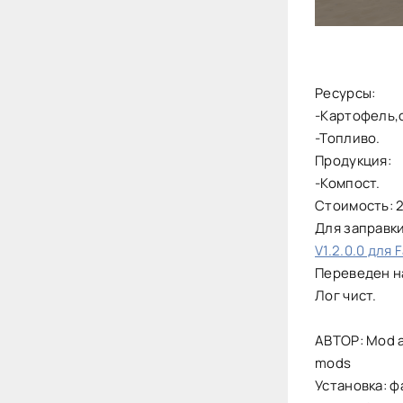
Ресурсы:
-Картофель,с
-Топливо.
Продукция:
-Компост.
Стоимость: 
Для заправк
V1.2.0.0 для 
Переведен н
Лог чист.
АВТОР: Mod a
mods
Установка: ф