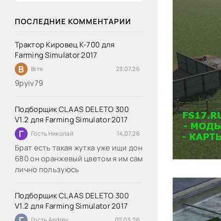
ПОСЛЕДНИЕ КОММЕНТАРИИ
Трактор Кировец К-700 для
Farming Simulator 2017
В
Вітя
23.07.26
9руіv79
Подборщик CLAAS DELETO 300
V1.2 для Farming Simulator 2017
Г
Гость Николай
14.07.26
Брат есть такая жутка уже ищи дон
680 он оранжевый цветом я им сам
лично пользуюсь
Подборщик CLAAS DELETO 300
V1.2 для Farming Simulator 2017
Г
Гость Andrey
02.03.26