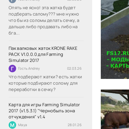
Опять не ясно! эта жатка будет
подберать салому??? мне нужно
что бы из соломы делать сечку, а
дальше либо продавать либо на
бга...
Пак валковых жаток KRONE RAKE
PACK V1.0.0.0 для Farming
Simulator 2017
Г
Гость Andrey
02.03.26
Что подберают жатки? есть жатки
которые подбирают солому для
переработки в сечку?
Карта для игры Farming Simulator
2017 (v1.5.3.1) "Чернобыль зона
отчуждения" v1.4
M
Maya
28.01.26