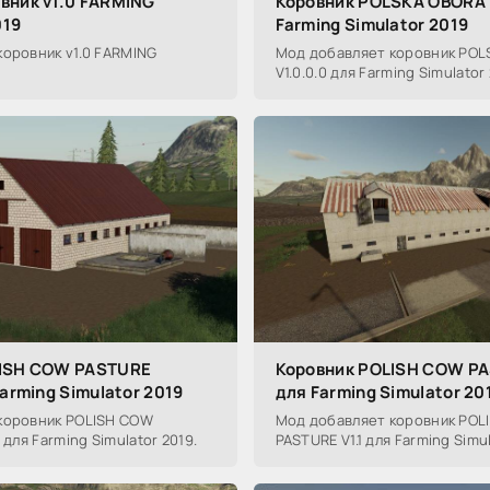
вник v1.0 FARMING
Коровник POLSKA OBORA 
019
Farming Simulator 2019
оровник v1.0 FARMING
Мод добавляет коровник POL
V1.0.0.0 для Farming Simulator 
LISH COW PASTURE
Коровник POLISH COW PA
Farming Simulator 2019
для Farming Simulator 20
коровник POLISH COW
Мод добавляет коровник POL
 для Farming Simulator 2019.
PASTURE V1.1 для Farming Simul