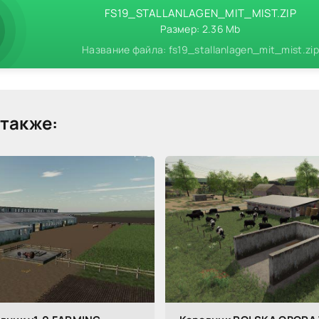
FS19_STALLANLAGEN_MIT_MIST.ZIP
Размер: 2.36 Mb
Название файла: fs19_stallanlagen_mit_mist.zip
также: