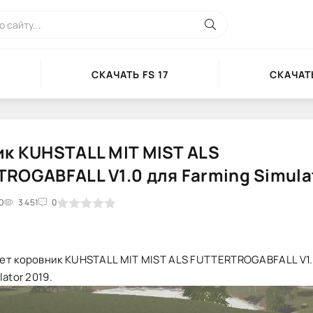
СКАЧАТЬ FS 17
СКАЧАТЬ
к KUHSTALL MIT MIST ALS
ROGABFALL V1.0 для Farming Simula
0
2
3
3 451
4
5
0
ет коровник KUHSTALL MIT MIST ALS FUTTERTROGABFALL V1.
ator 2019.