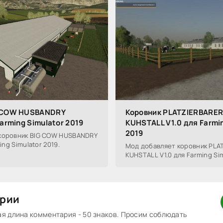
G COW HUSBANDRY
Коровник PLATZIERBARE
Farming Simulator 2019
KUHSTALL V1.0 для Farmin
2019
коровник BIG COW HUSBANDRY
ing Simulator 2019.
Мод добавляет коровник PLA
KUHSTALL V1.0 для Farming Sim
рии
 длина комментария - 50 знаков. Просим соблюдать