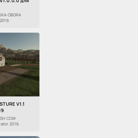
V1.0.0.0 для
SKA OBORA
2019.
STURE V1.1
19
ISH COW
ator 2019.