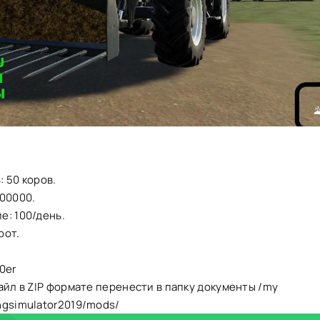
 50 коров.
100000.
е: 100/день.
рот.
0er
айл в ZIP формате перенести в папку документы /my
ngsimulator2019/mods/