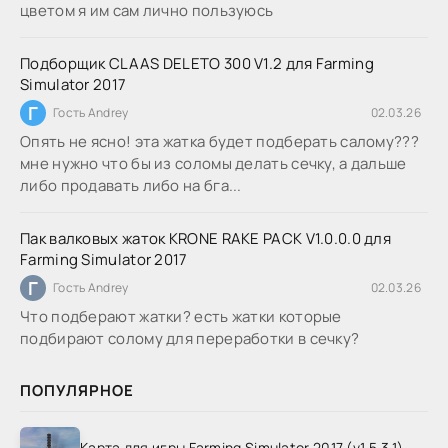
цветом я им сам лично пользуюсь
Подборщик CLAAS DELETO 300 V1.2 для Farming
Simulator 2017
Г
Гость Andrey
02.03.26
Опять не ясно! эта жатка будет подберать салому???
мне нужно что бы из соломы делать сечку, а дальше
либо продавать либо на бга...
Пак валковых жаток KRONE RAKE PACK V1.0.0.0 для
Farming Simulator 2017
Г
Гость Andrey
02.03.26
Что подберают жатки? есть жатки которые
подбирают солому для переработки в сечку?
ПОПУЛЯРНОЕ
Карта для игры Farming Simulator 2017 (v1.5.3.1)