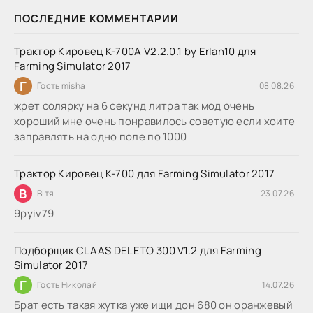
ПОСЛЕДНИЕ КОММЕНТАРИИ
Трактор Кировец К-700А V2.2.0.1 by Erlan10 для
Farming Simulator 2017
Г
Гость misha
08.08.26
жрет солярку на 6 секунд литра так мод очень
хороший мне очень понравилось советую если хоите
заправлять на одно поле по 1000
Трактор Кировец К-700 для Farming Simulator 2017
В
Вітя
23.07.26
9руіv79
Подборщик CLAAS DELETO 300 V1.2 для Farming
Simulator 2017
Г
Гость Николай
14.07.26
Брат есть такая жутка уже ищи дон 680 он оранжевый