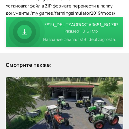
Установка: файл в ZIP формате перенести в папку
документы /my games/farmingsimulator2019/mods/
FS19_DEUTZAGROSTAR661_BG.ZIP
Размер: 10.61 Mb
Название файла: fs19_deutzagrostar661_bg.zip
Смотрите также: