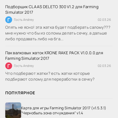
Подборщик CLAAS DELETO 300 V1.2 для Farming
Simulator 2017
Г
Гость Andrey
02.03.26
Опять не ясно! эта жатка будет подберать салому???
мне нужно что бы из соломы делать сечку, а дальше
либо продавать либо на бга...
Пак валковых жаток KRONE RAKE PACK V1.0.0.0 для
Farming Simulator 2017
Г
Гость Andrey
02.03.26
Что подберают жатки? есть жатки которые
подбирают солому для переработки в сечку?
ПОПУЛЯРНОЕ
Карта для игры Farming Simulator 2017 (v1.5.3.1)
"Чернобыль зона отчуждения" v1.4