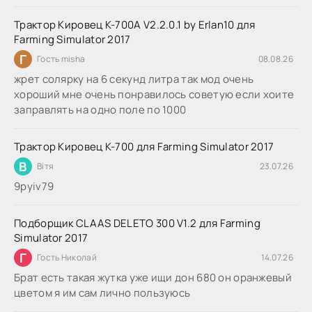
Трактор Кировец К-700А V2.2.0.1 by Erlan10 для
Farming Simulator 2017
Г
Гость misha
08.08.26
жрет солярку на 6 секунд литра так мод очень
хороший мне очень понравилось советую если хоите
заправлять на одно поле по 1000
Трактор Кировец К-700 для Farming Simulator 2017
В
Вітя
23.07.26
9руіv79
Подборщик CLAAS DELETO 300 V1.2 для Farming
Simulator 2017
Г
Гость Николай
14.07.26
Брат есть такая жутка уже ищи дон 680 он оранжевый
цветом я им сам лично пользуюсь