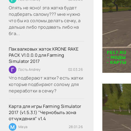
Опять не ясно! эта жатка будет
подберать салому??? мне нужно
что бы из соломы делать сечку, а
дальше либо продавать либо на
бга...
Пак валковых жаток KRONE RAKE
PACK V1.0.0.0 для Farming
Simulator 2017
Г
Гость Andrey
02.03.26
Что подберают жатки? есть жатки
которые подбирают солому для
переработки в сечку?
Карта для игры Farming Simulator
2017 (v1.5.3.1) "Чернобыль зона
отчуждения" v1.4
M
Maya
28.01.26