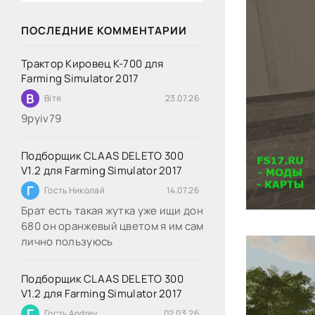
ПОСЛЕДНИЕ КОММЕНТАРИИ
Трактор Кировец К-700 для
Farming Simulator 2017
В
Вітя
23.07.26
9руіv79
Подборщик CLAAS DELETO 300
V1.2 для Farming Simulator 2017
Г
Гость Николай
14.07.26
Брат есть такая жутка уже ищи дон
680 он оранжевый цветом я им сам
лично пользуюсь
Подборщик CLAAS DELETO 300
V1.2 для Farming Simulator 2017
Г
Гость Andrey
02.03.26