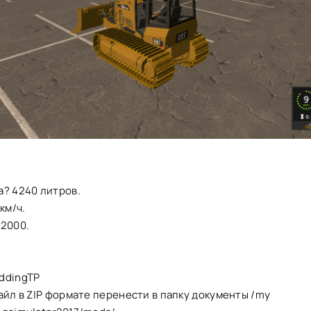
а? 4240 литров.
км/ч.
32000.
ddingTP
айл в ZIP формате перенести в папку документы /my