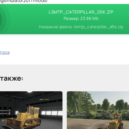
ngsimulator2017/mods/
LSMTP_CATERPILLAR_D5K.ZIP
Размер: 23.86 Mb
Название файла: lsmtp_caterpillar_d5k.zip
втора
также: