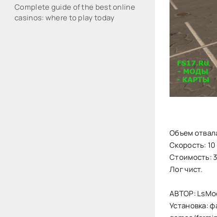
Complete guide of the best online
casinos: where to play today
Объем отвал
Скорость: 10 
Стоимость: 
Лог чист.
АВТОР: LsMo
Установка: ф