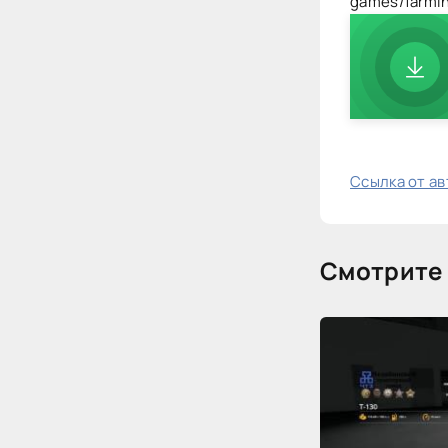
games/farmi
Ссылка от а
Смотрите 