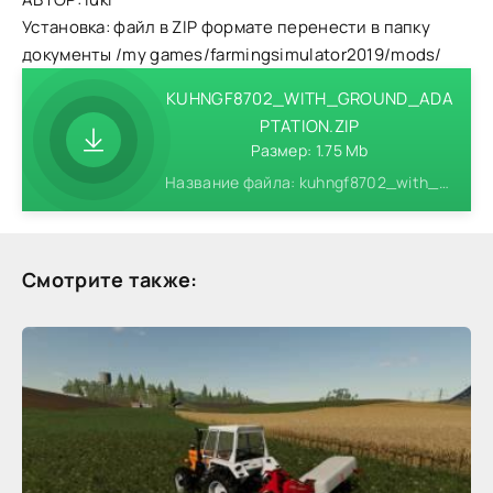
Установка: файл в ZIP формате перенести в папку
документы /my games/farmingsimulator2019/mods/
KUHNGF8702_WITH_GROUND_ADA
PTATION.ZIP
Размер: 1.75 Mb
Название файла: kuhngf8702_with_ground_adaptation.zip
Смотрите также: