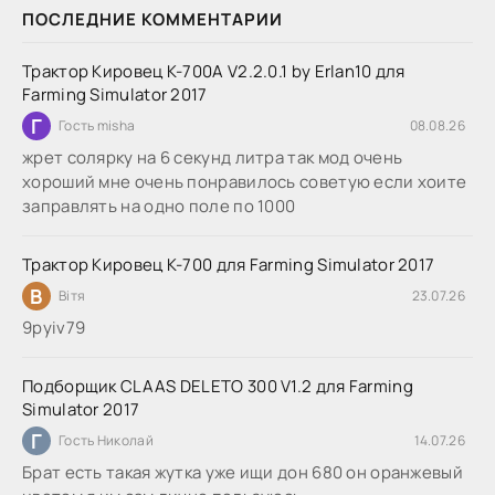
ПОСЛЕДНИЕ КОММЕНТАРИИ
Трактор Кировец К-700А V2.2.0.1 by Erlan10 для
Farming Simulator 2017
Г
Гость misha
08.08.26
жрет солярку на 6 секунд литра так мод очень
хороший мне очень понравилось советую если хоите
заправлять на одно поле по 1000
Трактор Кировец К-700 для Farming Simulator 2017
В
Вітя
23.07.26
9руіv79
Подборщик CLAAS DELETO 300 V1.2 для Farming
Simulator 2017
Г
Гость Николай
14.07.26
Брат есть такая жутка уже ищи дон 680 он оранжевый