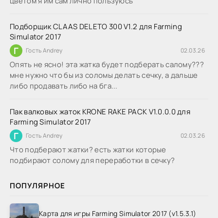
цветом я им сам лично пользуюсь
Подборщик CLAAS DELETO 300 V1.2 для Farming
Simulator 2017
Г
Гость Andrey
02.03.26
Опять не ясно! эта жатка будет подберать салому???
мне нужно что бы из соломы делать сечку, а дальше
либо продавать либо на бга...
Пак валковых жаток KRONE RAKE PACK V1.0.0.0 для
Farming Simulator 2017
Г
Гость Andrey
02.03.26
Что подберают жатки? есть жатки которые
подбирают солому для переработки в сечку?
ПОПУЛЯРНОЕ
Карта для игры Farming Simulator 2017 (v1.5.3.1)