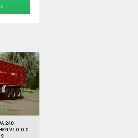
ip
WA 240
ER V1.0.0.0
19