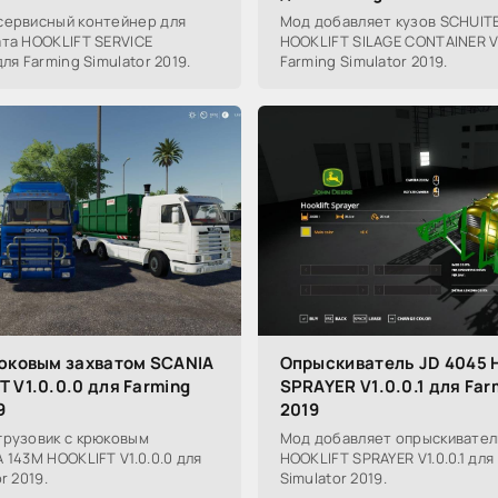
сервисный контейнер для
Мод добавляет кузов SCHUIT
ата HOOKLIFT SERVICE
HOOKLIFT SILAGE CONTAINER V1
ля Farming Simulator 2019.
Farming Simulator 2019.
рюковым захватом SCANIA
Опрыскиватель JD 4045 
 V1.0.0.0 для Farming
SPRAYER V1.0.0.1 для Far
9
2019
грузовик с крюковым
Мод добавляет опрыскивател
 143M HOOKLIFT V1.0.0.0 для
HOOKLIFT SPRAYER V1.0.0.1 для
r 2019.
Simulator 2019.