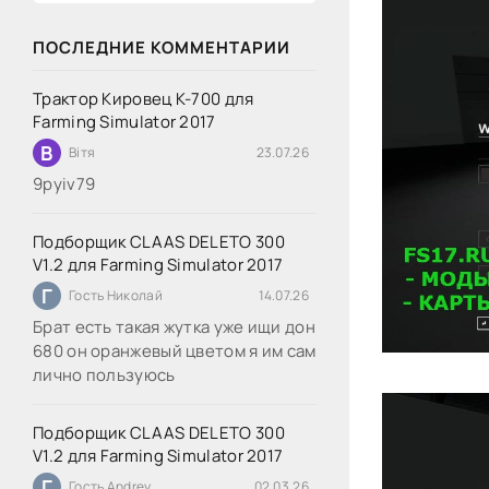
ПОСЛЕДНИЕ КОММЕНТАРИИ
Трактор Кировец К-700 для
Farming Simulator 2017
В
Вітя
23.07.26
9руіv79
Подборщик CLAAS DELETO 300
V1.2 для Farming Simulator 2017
Г
Гость Николай
14.07.26
Брат есть такая жутка уже ищи дон
680 он оранжевый цветом я им сам
лично пользуюсь
Подборщик CLAAS DELETO 300
V1.2 для Farming Simulator 2017
Г
Гость Andrey
02.03.26