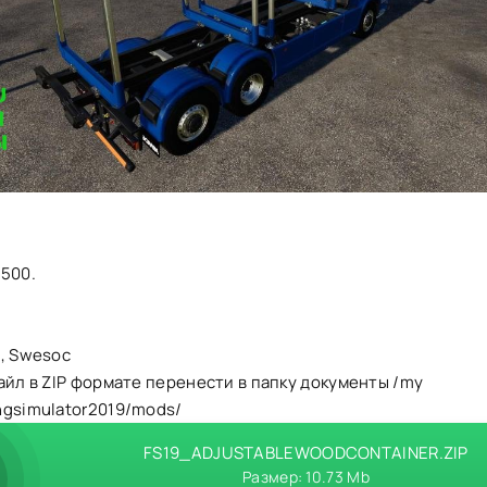
7500.
.
, Swesoc
айл в ZIP формате перенести в папку документы /my
ngsimulator2019/mods/
FS19_ADJUSTABLEWOODCONTAINER.ZIP
Размер: 10.73 Mb