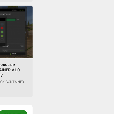
рюковым
AINER V1.0
17
OCK CONTAINER