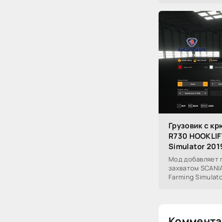
Грузовик с к
R730 HOOKLIFT
Simulator 201
Мод добавляет 
захватом SCANIA
Farming Simulato
Коммента