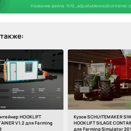
Название файла: fs19_adjustablewoodcontainer.z
также:
нтейнер HOOKLIFT
Кузов SCHUITEMAKER SI
AINER V1.2 для Farming
HOOKLIFT SILAGE CONTAIN
9
для Farming Simulator 20