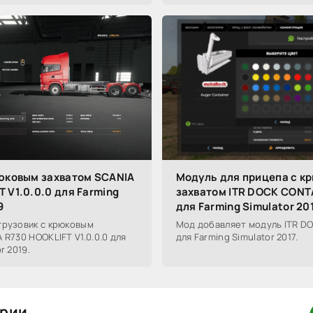
рюковым захватом SCANIA
Модуль для прицепа с к
 V1.0.0.0 для Farming
захватом ITR DOCK CONT
9
для Farming Simulator 20
грузовик с крюковым
Мод добавляет модуль ITR D
 R730 HOOKLIFT V1.0.0.0 для
для Farming Simulator 2017.
r 2019.
рии