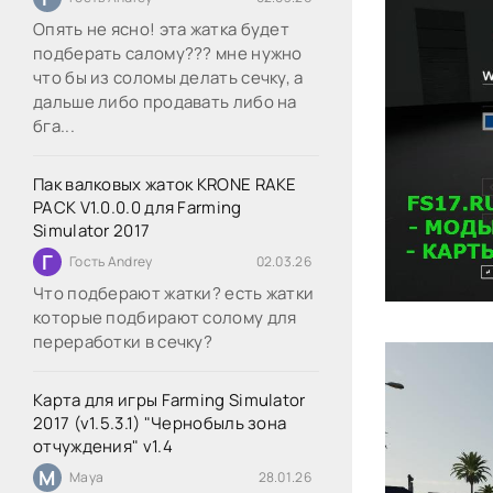
Опять не ясно! эта жатка будет
подберать салому??? мне нужно
что бы из соломы делать сечку, а
дальше либо продавать либо на
бга...
Пак валковых жаток KRONE RAKE
PACK V1.0.0.0 для Farming
Simulator 2017
Г
Гость Andrey
02.03.26
Что подберают жатки? есть жатки
которые подбирают солому для
переработки в сечку?
Карта для игры Farming Simulator
2017 (v1.5.3.1) "Чернобыль зона
отчуждения" v1.4
M
Maya
28.01.26