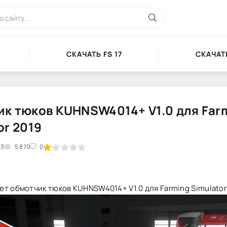
СКАЧАТЬ FS 17
СКАЧАТЬ
к тюков KUHNSW4014+ V1.0 для Far
or 2019
53
2
3
5 870
4
5
0
т обмотчик тюков KUHNSW4014+ V1.0 для Farming Simulator