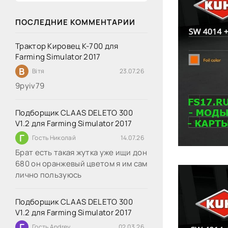
ПОСЛЕДНИЕ КОММЕНТАРИИ
Трактор Кировец К-700 для
Farming Simulator 2017
В
Вітя
23.07.26
9руіv79
Подборщик CLAAS DELETO 300
V1.2 для Farming Simulator 2017
Г
Гость Николай
14.07.26
Брат есть такая жутка уже ищи дон
680 он оранжевый цветом я им сам
лично пользуюсь
Подборщик CLAAS DELETO 300
V1.2 для Farming Simulator 2017
Г
Гость Andrey
02.03.26