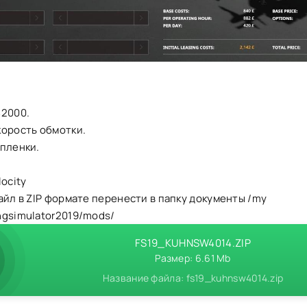
42000.
корость обмотки.
 пленки.
locity
айл в ZIP формате перенести в папку документы /my
ngsimulator2019/mods/
FS19_KUHNSW4014.ZIP
Размер: 6.61 Mb
Название файла: fs19_kuhnsw4014.zip