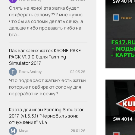
Опять не ясно! эта жатка будет
подберать салому??? мне нужно
что бы из соломы делать сечку, а
дальше либо продавать либо на
бга...
Пак валковых жаток KRONE RAKE
PACK V1.0.0.0 для Farming
Simulator 2017
Г
Гость Andrey
02.03.26
Что подберают жатки? есть жатки
которые подбирают солому для
переработки в сечку?
Карта для игры Farming Simulator
2017 (v1.5.3.1) "Чернобыль зона
отчуждения" v1.4
M
Maya
28.01.26