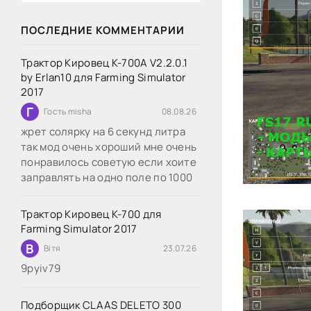
ПОСЛЕДНИЕ КОММЕНТАРИИ
Трактор Кировец К-700А V2.2.0.1
by Erlan10 для Farming Simulator
2017
Г
Гость misha
08.08.26
жрет солярку на 6 секунд литра
так мод очень хороший мне очень
понравилось советую если хоите
заправлять на одно поле по 1000
Трактор Кировец К-700 для
Farming Simulator 2017
В
Вітя
23.07.26
9руіv79
Подборщик CLAAS DELETO 300