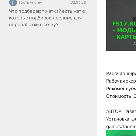
Г
Гость Andrey
02.03.26
Что подберают жатки? есть жатки
которые подбирают солому для
переработки в сечку?
Рабочая шири
Рабочая скоро
Рекомендуема
Стоимость: 
АВТОР: Павел
Установка: ф
games/farmi