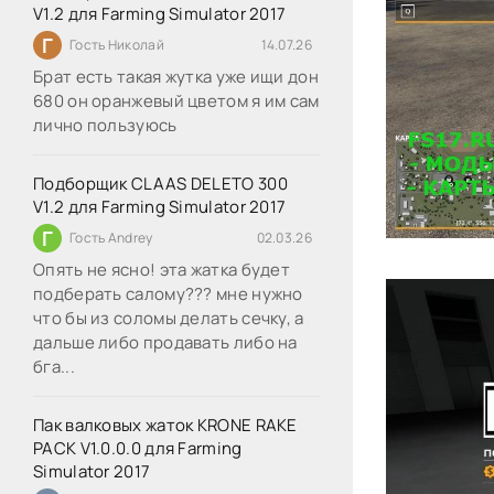
V1.2 для Farming Simulator 2017
Г
Гость Николай
14.07.26
Брат есть такая жутка уже ищи дон
680 он оранжевый цветом я им сам
лично пользуюсь
Подборщик CLAAS DELETO 300
V1.2 для Farming Simulator 2017
Г
Гость Andrey
02.03.26
Опять не ясно! эта жатка будет
подберать салому??? мне нужно
что бы из соломы делать сечку, а
дальше либо продавать либо на
бга...
Пак валковых жаток KRONE RAKE
PACK V1.0.0.0 для Farming
Simulator 2017