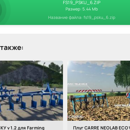
FS19_PSKU_6.ZIP
Размер: 5.44 Mb
Название файла: fs19_psku_6.zip
также:
КУ v 1.2 для Farming
Плуг CARRE NEOLAB ECO V