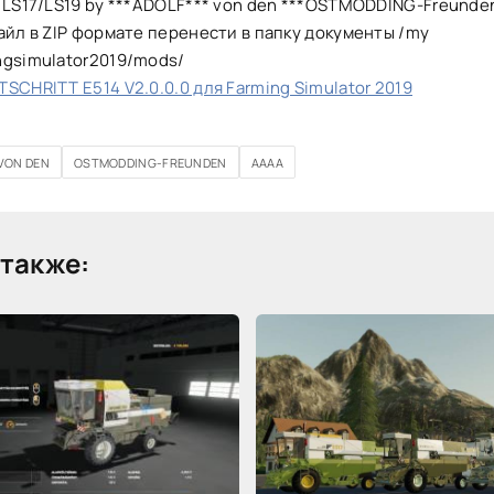
 LS17/LS19 by ***ADOLF*** von den ***OSTMODDING-Freunde
айл в ZIP формате перенести в папку документы /my
ngsimulator2019/mods/
SCHRITT E514 V2.0.0.0 для Farming Simulator 2019
VON DEN
OSTMODDING-FREUNDEN
AAAA
также: