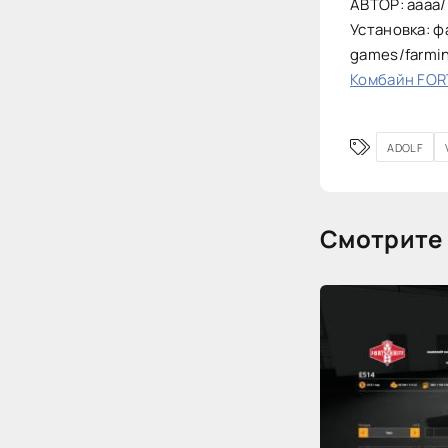
АВТОР: aaaa/
Установка: ф
games/farmi
Комбайн FORT
ADOLF
Смотрите 