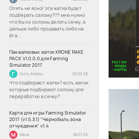
Опять не ясно! эта жатка будет
подберать салому??? мне нужно
что бы из соломы делать сечку, а
дальше либо продавать либо на
бга...
Пак валковых жаток KRONE RAKE
PACK V1.0.0.0 для Farming
Simulator 2017
Г
Гость Andrey
02.03.26
Что подберают жатки? есть жатки
которые подбирают солому для
переработки в сечку?
Карта для игры Farming Simulator
2017 (v1.5.3.1) "Чернобыль зона
отчуждения" v1.4
M
Maya
28.01.26