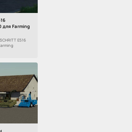
516
 для Farming
SCHRITT E516
Farming
н