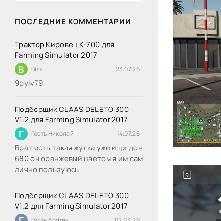
ПОСЛЕДНИЕ КОММЕНТАРИИ
Трактор Кировец К-700 для
Farming Simulator 2017
В
Вітя
23.07.26
9руіv79
Подборщик CLAAS DELETO 300
V1.2 для Farming Simulator 2017
Г
Гость Николай
14.07.26
Брат есть такая жутка уже ищи дон
680 он оранжевый цветом я им сам
лично пользуюсь
Подборщик CLAAS DELETO 300
V1.2 для Farming Simulator 2017
Г
Гость Andrey
02.03.26