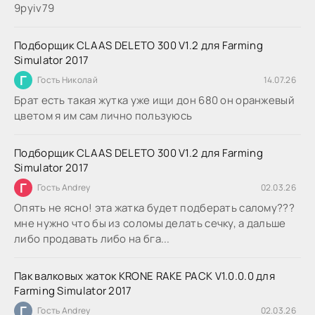
9руіv79
Подборщик CLAAS DELETO 300 V1.2 для Farming
Simulator 2017
Г
Гость Николай
14.07.26
Брат есть такая жутка уже ищи дон 680 он оранжевый
цветом я им сам лично пользуюсь
Подборщик CLAAS DELETO 300 V1.2 для Farming
Simulator 2017
Г
Гость Andrey
02.03.26
Опять не ясно! эта жатка будет подберать салому???
мне нужно что бы из соломы делать сечку, а дальше
либо продавать либо на бга...
Пак валковых жаток KRONE RAKE PACK V1.0.0.0 для
Farming Simulator 2017
Г
Гость Andrey
02.03.26