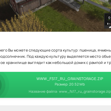
него Вы можете следующие сорта культур: пшеница, ячмень,
подсолнечник. Под каждую культуру выделяется место объе
ное хранилище выглядит как небольшой домик с рампой и т
WWW_FS17_RU_GRAINSTORAGE.ZIP
Размер: 20.52 Mb
Название файла: www_fs17_ru_grainstorage.zip