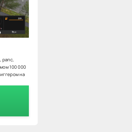
 рапс,
мом 100 000
риггером на