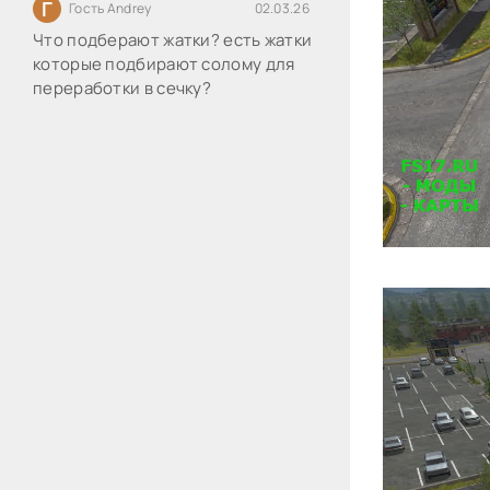
Г
Гость Andrey
02.03.26
Что подберают жатки? есть жатки
которые подбирают солому для
переработки в сечку?