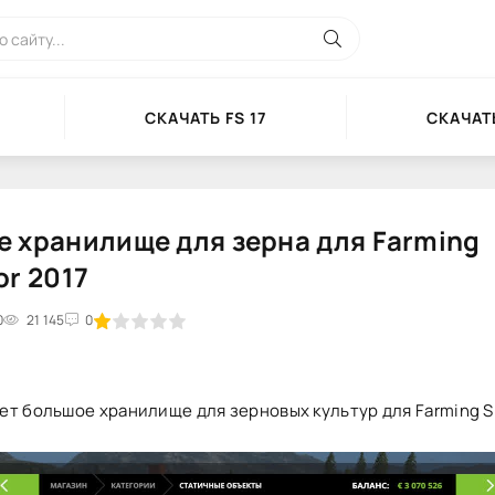
СКАЧАТЬ FS 17
СКАЧАТЬ
 хранилище для зерна для Farming
or 2017
0
2
3
21 145
4
5
0
ет большое хранилище для зерновых культур для Farming S