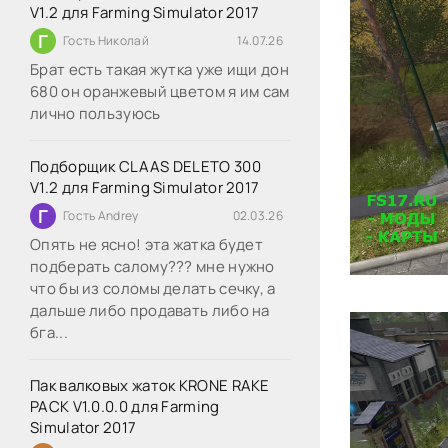
V1.2 для Farming Simulator 2017
Г
Гость Николай
14.07.26
Брат есть такая жутка уже ищи дон
680 он оранжевый цветом я им сам
лично пользуюсь
Подборщик CLAAS DELETO 300
V1.2 для Farming Simulator 2017
Г
Гость Andrey
02.03.26
Опять не ясно! эта жатка будет
подберать салому??? мне нужно
что бы из соломы делать сечку, а
дальше либо продавать либо на
бга...
Пак валковых жаток KRONE RAKE
PACK V1.0.0.0 для Farming
Simulator 2017