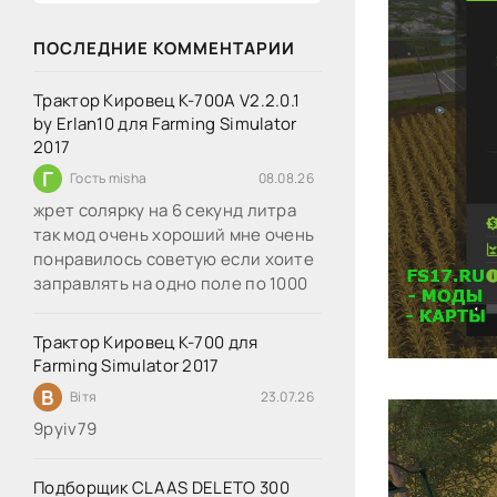
ПОСЛЕДНИЕ КОММЕНТАРИИ
Трактор Кировец К-700А V2.2.0.1
by Erlan10 для Farming Simulator
2017
Г
Гость misha
08.08.26
жрет солярку на 6 секунд литра
так мод очень хороший мне очень
понравилось советую если хоите
заправлять на одно поле по 1000
Трактор Кировец К-700 для
Farming Simulator 2017
В
Вітя
23.07.26
9руіv79
Подборщик CLAAS DELETO 300