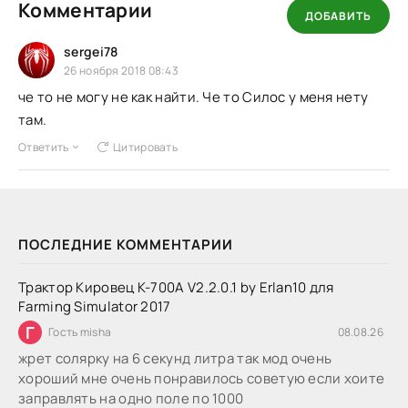
Комментарии
ДОБАВИТЬ
sergei78
26 ноября 2018 08:43
че то не могу не как найти. Че то Силос у меня нету
там.
Ответить
Цитировать
ПОСЛЕДНИЕ КОММЕНТАРИИ
Трактор Кировец К-700А V2.2.0.1 by Erlan10 для
Farming Simulator 2017
Г
Гость misha
08.08.26
жрет солярку на 6 секунд литра так мод очень
хороший мне очень понравилось советую если хоите
заправлять на одно поле по 1000