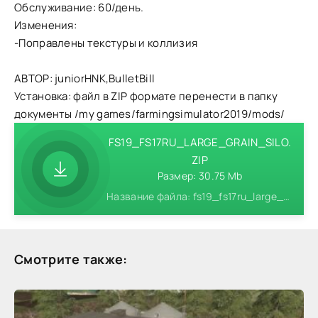
Обслуживание: 60/день.
Изменения:
-Поправлены текстуры и коллизия
АВТОР: juniorHNK,BulletBill
Установка: файл в ZIP формате перенести в папку
документы /my games/farmingsimulator2019/mods/
FS19_FS17RU_LARGE_GRAIN_SILO.
ZIP
Размер: 30.75 Mb
Название файла: fs19_fs17ru_large_grain_silo.zip
Смотрите также: