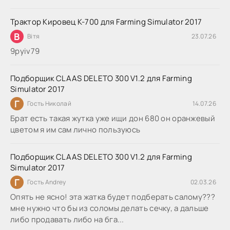
Трактор Кировец К-700 для Farming Simulator 2017
В
Вітя
23.07.26
9руіv79
Подборщик CLAAS DELETO 300 V1.2 для Farming
Simulator 2017
Г
Гость Николай
14.07.26
Брат есть такая жутка уже ищи дон 680 он оранжевый
цветом я им сам лично пользуюсь
Подборщик CLAAS DELETO 300 V1.2 для Farming
Simulator 2017
Г
Гость Andrey
02.03.26
Опять не ясно! эта жатка будет подберать салому???
мне нужно что бы из соломы делать сечку, а дальше
либо продавать либо на бга...