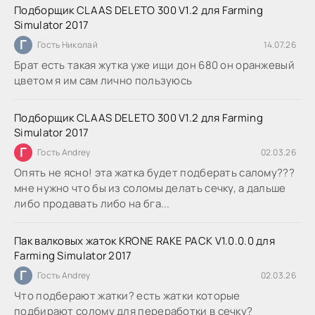
Подборщик CLAAS DELETO 300 V1.2 для Farming
Simulator 2017
Г
Гость Николай
14.07.26
Брат есть такая жутка уже ищи дон 680 он оранжевый
цветом я им сам лично пользуюсь
Подборщик CLAAS DELETO 300 V1.2 для Farming
Simulator 2017
Г
Гость Andrey
02.03.26
Опять не ясно! эта жатка будет подберать салому???
мне нужно что бы из соломы делать сечку, а дальше
либо продавать либо на бга...
Пак валковых жаток KRONE RAKE PACK V1.0.0.0 для
Farming Simulator 2017
Г
Гость Andrey
02.03.26
Что подберают жатки? есть жатки которые
подбирают солому для переработки в сечку?