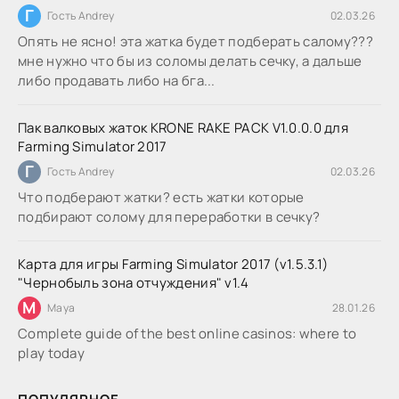
Г
Гость Andrey
02.03.26
Опять не ясно! эта жатка будет подберать салому???
мне нужно что бы из соломы делать сечку, а дальше
либо продавать либо на бга...
Пак валковых жаток KRONE RAKE PACK V1.0.0.0 для
Farming Simulator 2017
Г
Гость Andrey
02.03.26
Что подберают жатки? есть жатки которые
подбирают солому для переработки в сечку?
Карта для игры Farming Simulator 2017 (v1.5.3.1)
"Чернобыль зона отчуждения" v1.4
M
Maya
28.01.26
Complete guide of the best online casinos: where to
play today