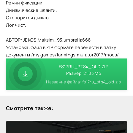
Ремни фиксации.
Динамические шланги.
Стопорится дышло.
Лог чист.
АВТОР: JEKOS,Maksim_93,umbrella666
Установка: файл в ZIP формате перенести в папку
документы /my games/farmingsimulator2017/mods/
FS17RU_PTS4_OLD.ZIP
Размер: 21.03 Mb
Название файла: fs17ru_pts4_old.zip
Смотрите также: