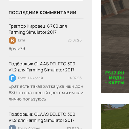
ПОСЛЕДНИЕ КОММЕНТАРИИ
Трактор Кировец К-700 для
Farming Simulator 2017
В
Вітя
23.07.26
9руіv79
Подборщик CLAAS DELETO 300
V1.2 для Farming Simulator 2017
Г
Гость Николай
14.07.26
Брат есть такая жутка уже ищи дон
680 он оранжевый цветом я им сам
лично пользуюсь
Подборщик CLAAS DELETO 300
V1.2 для Farming Simulator 2017
Г
Гость Andrey
02.03.26