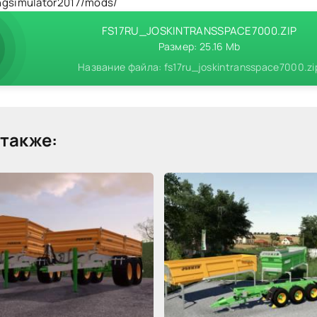
ngsimulator2017/mods/
FS17RU_JOSKINTRANSSPACE7000.ZIP
Размер: 25.16 Mb
Название файла: fs17ru_joskintransspace7000.zi
также: