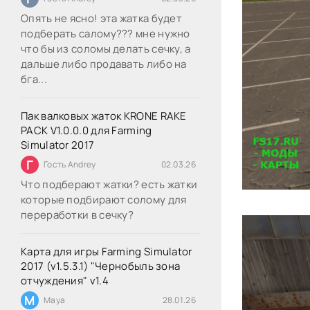
Опять не ясно! эта жатка будет
подберать салому??? мне нужно
что бы из соломы делать сечку, а
дальше либо продавать либо на
бга...
Пак валковых жаток KRONE RAKE
PACK V1.0.0.0 для Farming
Simulator 2017
Г
Гость Andrey
02.03.26
Что подберают жатки? есть жатки
которые подбирают солому для
переработки в сечку?
Карта для игры Farming Simulator
2017 (v1.5.3.1) "Чернобыль зона
отчуждения" v1.4
M
Maya
28.01.26