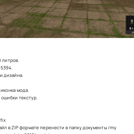
 литров.
25394.
и дизайна.
иконка мода.
 ошибки текстур.
fix
айл в ZIP формате перенести в папку документы /my