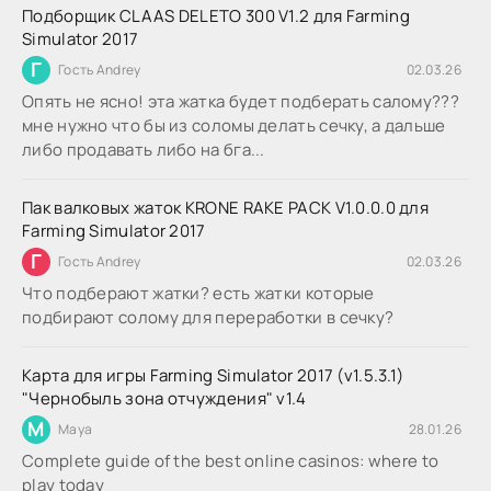
Подборщик CLAAS DELETO 300 V1.2 для Farming
Simulator 2017
Г
Гость Andrey
02.03.26
Опять не ясно! эта жатка будет подберать салому???
мне нужно что бы из соломы делать сечку, а дальше
либо продавать либо на бга...
Пак валковых жаток KRONE RAKE PACK V1.0.0.0 для
Farming Simulator 2017
Г
Гость Andrey
02.03.26
Что подберают жатки? есть жатки которые
подбирают солому для переработки в сечку?
Карта для игры Farming Simulator 2017 (v1.5.3.1)
"Чернобыль зона отчуждения" v1.4
M
Maya
28.01.26
Complete guide of the best online casinos: where to
play today