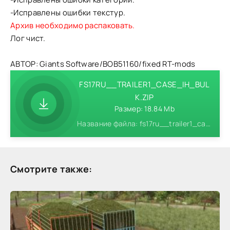
-Исправлены ошибки текстур.
Архив необходимо распаковать.
Лог чист.
АВТОР: Giants Software/BOB51160/fixed RT-mods
FS17RU__TRAILER1_CASE_IH_BUL
K.ZIP
Размер: 18.84 Mb
Название файла: fs17ru__trailer1_case_ih_bulk.zip
Смотрите также: