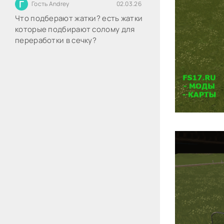
Г
Гость Andrey
02.03.26
Что подберают жатки? есть жатки
которые подбирают солому для
переработки в сечку?