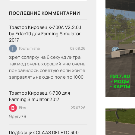
ПОСЛЕДНИЕ КОММЕНТАРИИ
Трактор Кировец К-700А V2.2.0.1
by Erlan10 для Farming Simulator
2017
Г
Гость misha
08.08.26
жрет солярку на 6 секунд литра
так мод очень хороший мне очень
понравилось советую если хоите
заправлять на одно поле по 1000
Трактор Кировец К-700 для
Farming Simulator 2017
В
Вітя
23.07.26
9руіv79
Подборщик CLAAS DELETO 300