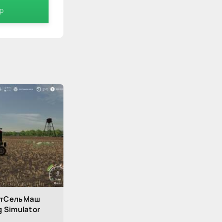
ip
стСельМаш
g Simulator