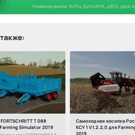
Название файла: fs17ru_fortschritt_e303_pack.z
также:
 FORTSCHRITT T 088
Самоходная косилка Ро
 Farming Simulator 2019
КСУ 1 V1.2.2.0 для Farmin
2019