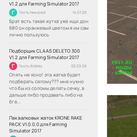
V1.2 для Farming Simulator 2017
Г
Гость Николай
14.07.26
Брат есть такая жутка уже ищи дон
680 он оранжевый цветом я им сам
лично пользуюсь
Подборщик CLAAS DELETO 300
V1.2 для Farming Simulator 2017
Г
Гость Andrey
02.03.26
Опять не ясно! эта жатка будет
подберать салому??? мне нужно
что бы из соломы делать сечку, а
дальше либо продавать либо на
бга...
Пак валковых жаток KRONE RAKE
PACK V1.0.0.0 для Farming
Simulator 2017