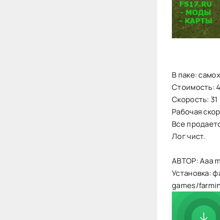
В паке: само
Стоимость: 
Скорость: 31 
Рабочая скоро
Все продаетс
Лог чист.
АВТОР: Aaa 
Установка: ф
games/farmi