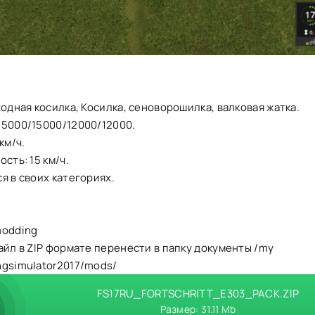
ходная косилка, Косилка, сеноворошилка, валковая жатка.
45000/15000/12000/12000.
км/ч.
сть: 15 км/ч.
я в своих категориях.
modding
айл в ZIP формате перенести в папку документы /my
ngsimulator2017/mods/
FS17RU_FORTSCHRITT_E303_PACK.ZIP
Размер: 31.11 Mb