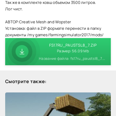
Так же в комплекте ковш объемом 3500 литров.
Лог чист.
АВТОР:Creative Mesh and Wopster
Установка: файл в ZIP формате перенести в папку
документы /my games/farmingsimulator2017/mods/
FS17RU_PAUSTSL8_7.ZIP
Размер: 56.09 Mb
Название файла: fs17ru_paustsl8_7.zip
Смотрите также: