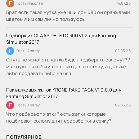
Г
Гость Николай
14.07.26
Брат есть такая жутка уже ищи дон 680 он оранжевый
цветом я им сам лично пользуюсь
Подборщик CLAAS DELETO 300 V1.2 для Farming
Simulator 2017
Г
Гость Andrey
02.03.26
Опять не ясно! эта жатка будет подберать салому???
мне нужно что бы из соломы делать сечку, а дальше
либо продавать либо на бга...
Пак валковых жаток KRONE RAKE PACK V1.0.0.0 для
Farming Simulator 2017
Г
Гость Andrey
02.03.26
Что подберают жатки? есть жатки которые
подбирают солому для переработки в сечку?
ПОПУЛЯРНОЕ