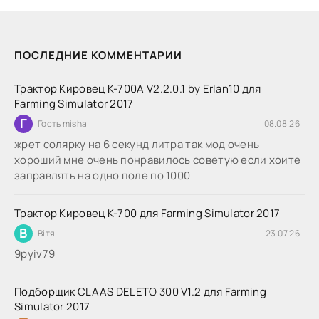
ПОСЛЕДНИЕ КОММЕНТАРИИ
Трактор Кировец К-700А V2.2.0.1 by Erlan10 для
Farming Simulator 2017
Г
Гость misha
08.08.26
жрет солярку на 6 секунд литра так мод очень
хороший мне очень понравилось советую если хоите
заправлять на одно поле по 1000
Трактор Кировец К-700 для Farming Simulator 2017
В
Вітя
23.07.26
9руіv79
Подборщик CLAAS DELETO 300 V1.2 для Farming
Simulator 2017