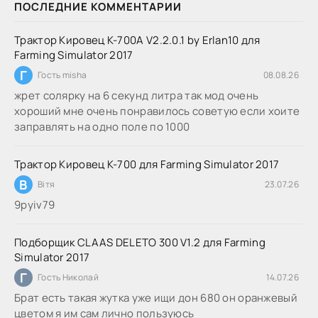
ПОСЛЕДНИЕ КОММЕНТАРИИ
Трактор Кировец К-700А V2.2.0.1 by Erlan10 для
Farming Simulator 2017
Г
Гость misha
08.08.26
жрет солярку на 6 секунд литра так мод очень
хороший мне очень понравилось советую если хоите
заправлять на одно поле по 1000
Трактор Кировец К-700 для Farming Simulator 2017
В
Вітя
23.07.26
9руіv79
Подборщик CLAAS DELETO 300 V1.2 для Farming
Simulator 2017
Г
Гость Николай
14.07.26
Брат есть такая жутка уже ищи дон 680 он оранжевый
цветом я им сам лично пользуюсь