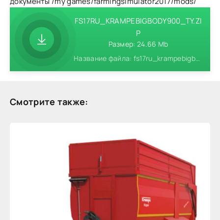
документы /my games/farmingsimulator2017/mods/
FS17RU_KRAMPEBIGBODY900_TY.ZI
P
Размер: 24.66 Mb
Название файла: fs17ru_krampebigbody900_ty.zip
Смотрите также: