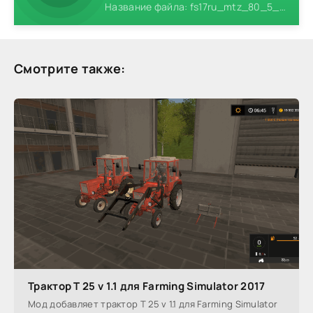
Название файла: fs17ru_mtz_80_5_2l_botik__.zip
Смотрите также:
Трактор Т 25 v 1.1 для Farming Simulator 2017
Мод добавляет трактор Т 25 v 1.1 для Farming Simulator