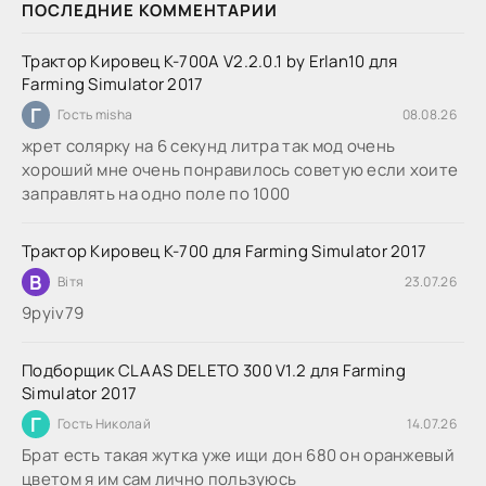
ПОСЛЕДНИЕ КОММЕНТАРИИ
Трактор Кировец К-700А V2.2.0.1 by Erlan10 для
Farming Simulator 2017
Г
Гость misha
08.08.26
жрет солярку на 6 секунд литра так мод очень
хороший мне очень понравилось советую если хоите
заправлять на одно поле по 1000
Трактор Кировец К-700 для Farming Simulator 2017
В
Вітя
23.07.26
9руіv79
Подборщик CLAAS DELETO 300 V1.2 для Farming
Simulator 2017
Г
Гость Николай
14.07.26
Брат есть такая жутка уже ищи дон 680 он оранжевый
цветом я им сам лично пользуюсь