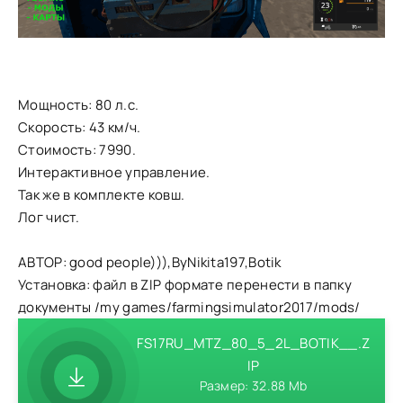
Мощность: 80 л.с.
Скорость: 43 км/ч.
Стоимость: 7990.
Интерактивное управление.
Так же в комплекте ковш.
Лог чист.
АВТОР: good people))),ByNikita197,Botik
Установка: файл в ZIP формате перенести в папку
документы /my games/farmingsimulator2017/mods/
FS17RU_MTZ_80_5_2L_BOTIK__.Z
IP
Размер: 32.88 Mb