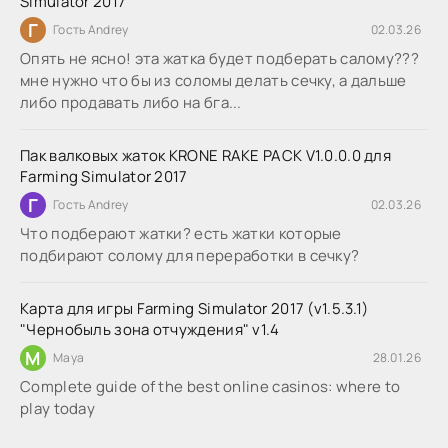
Simulator 2017
Г
Гость Andrey
02.03.26
Опять не ясно! эта жатка будет подберать салому???
мне нужно что бы из соломы делать сечку, а дальше
либо продавать либо на бга...
Пак валковых жаток KRONE RAKE PACK V1.0.0.0 для
Farming Simulator 2017
Г
Гость Andrey
02.03.26
Что подберают жатки? есть жатки которые
подбирают солому для переработки в сечку?
Карта для игры Farming Simulator 2017 (v1.5.3.1)
"Чернобыль зона отчуждения" v1.4
M
Maya
28.01.26
Complete guide of the best online casinos: where to
play today