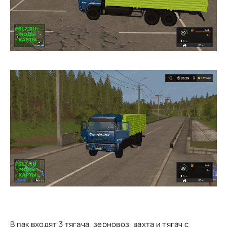
В пак входят 3 тягача, зерновоз, вахта и тягач с