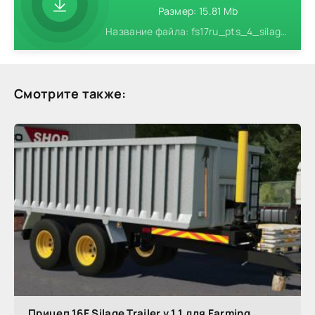
Размер: 15.81 Mb
Название файла: fs17ru_pts_4_silage_trailer.zip
Смотрите также:
Прицеп 16F Silage Trailer v 1.1 для Farming