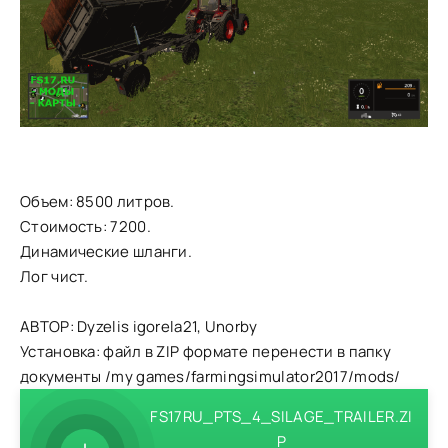
Объем: 8500 литров.
Стоимость: 7200.
Динамические шланги.
Лог чист.
АВТОР: Dyzelis igorela21, Unorby
Установка: файл в ZIP формате перенести в папку
документы /my games/farmingsimulator2017/mods/
FS17RU_PTS_4_SILAGE_TRAILER.ZI
P