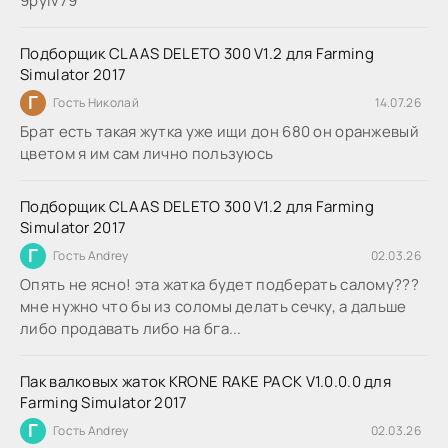
9руіv79
Подборщик CLAAS DELETO 300 V1.2 для Farming
Simulator 2017
Г
Гость Николай
14.07.26
Брат есть такая жутка уже ищи дон 680 он оранжевый
цветом я им сам лично пользуюсь
Подборщик CLAAS DELETO 300 V1.2 для Farming
Simulator 2017
Г
Гость Andrey
02.03.26
Опять не ясно! эта жатка будет подберать салому???
мне нужно что бы из соломы делать сечку, а дальше
либо продавать либо на бга...
Пак валковых жаток KRONE RAKE PACK V1.0.0.0 для
Farming Simulator 2017
Г
Гость Andrey
02.03.26