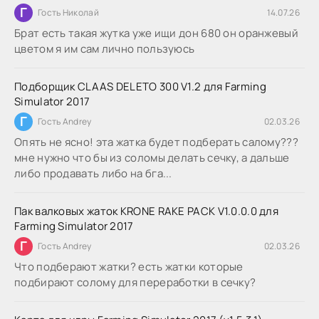
Г
Гость Николай
14.07.26
Брат есть такая жутка уже ищи дон 680 он оранжевый
цветом я им сам лично пользуюсь
Подборщик CLAAS DELETO 300 V1.2 для Farming
Simulator 2017
Г
Гость Andrey
02.03.26
Опять не ясно! эта жатка будет подберать салому???
мне нужно что бы из соломы делать сечку, а дальше
либо продавать либо на бга...
Пак валковых жаток KRONE RAKE PACK V1.0.0.0 для
Farming Simulator 2017
Г
Гость Andrey
02.03.26
Что подберают жатки? есть жатки которые
подбирают солому для переработки в сечку?