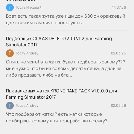
Г
Гость Николай
14.07.26
Брат есть такая жутка уже ищи дон 680 он оранжевый
цветом я им сам лично пользуюсь
Подборщик CLAAS DELETO 300 V1.2 для Farming
Simulator 2017
Г
Гость Andrey
02.03.26
Опять не ясно! эта жатка будет подберать салому???
мне нужно что бы из соломы делать сечку, а дальше
либо продавать либо на бга...
Пак валковых жаток KRONE RAKE PACK V1.0.0.0 для
Farming Simulator 2017
Г
Гость Andrey
02.03.26
Что подберают жатки? есть жатки которые
подбирают солому для переработки в сечку?