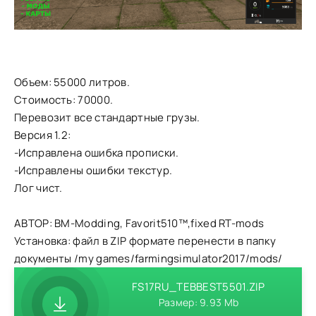
Объем: 55000 литров.
Стоимость: 70000.
Перевозит все стандартные грузы.
Версия 1.2:
-Исправлена ошибка прописки.
-Исправлены ошибки текстур.
Лог чист.
АВТОР: BM-Modding, Favorit510™,fixed RT-mods
Установка: файл в ZIP формате перенести в папку
документы /my games/farmingsimulator2017/mods/
FS17RU_TEBBEST5501.ZIP
Размер: 9.93 Mb