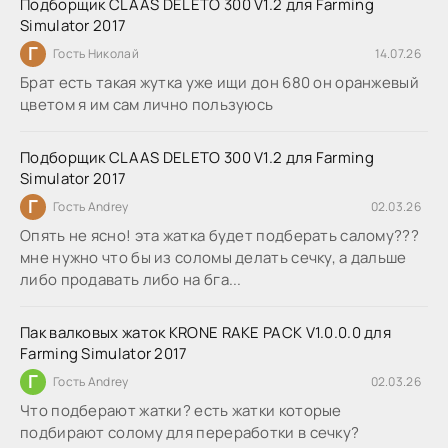
Подборщик CLAAS DELETO 300 V1.2 для Farming
Simulator 2017
Г
Гость Николай
14.07.26
Брат есть такая жутка уже ищи дон 680 он оранжевый
цветом я им сам лично пользуюсь
Подборщик CLAAS DELETO 300 V1.2 для Farming
Simulator 2017
Г
Гость Andrey
02.03.26
Опять не ясно! эта жатка будет подберать салому???
мне нужно что бы из соломы делать сечку, а дальше
либо продавать либо на бга...
Пак валковых жаток KRONE RAKE PACK V1.0.0.0 для
Farming Simulator 2017
Г
Гость Andrey
02.03.26
Что подберают жатки? есть жатки которые
подбирают солому для переработки в сечку?