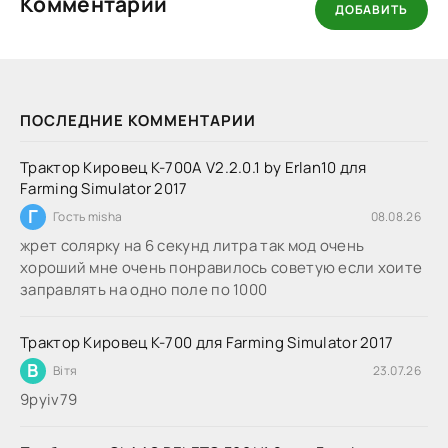
Комментарии
ДОБАВИТЬ
ПОСЛЕДНИЕ КОММЕНТАРИИ
Трактор Кировец К-700А V2.2.0.1 by Erlan10 для
Farming Simulator 2017
Г
Гость misha
08.08.26
жрет солярку на 6 секунд литра так мод очень
хороший мне очень понравилось советую если хоите
заправлять на одно поле по 1000
Трактор Кировец К-700 для Farming Simulator 2017
В
Вітя
23.07.26
9руіv79