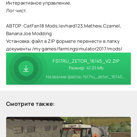
Интерактивное управление.
Лог чист.
АВТОР: CatFan18 Mods,levhard123,Mathew,Czarnel,
Banana Joe Modding
Установка: файл в ZIP формате перенести в папку
документы /my games/farmingsimulator2017/mods/
FS17RU_ZETOR_16145_V2.ZIP
Размер: 41.01 Mb
Название файла: fs17ru_zetor_16145_v2.zip
Смотрите также: