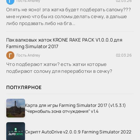
Г
Гость Andrey
02.03.26
Опять не ясно! эта жатка будет подберать салому???
мне нужно что бы из соломы делать сечку, а дальше
либо продавать либо на бга...
Пак валковых жаток KRONE RAKE PACK V1.0.0.0 для
Farming Simulator 2017
Г
Гость Andrey
02.03.26
Что подберают жатки? есть жатки которые
подбирают солому для переработки в сечку?
ПОПУЛЯРНОЕ
Карта для игры Farming Simulator 2017 (v1.5.3.1)
"Чернобыль зона отчуждения" v1.4
Скрипт AutoDrive v2.0.0.9 Farming Simulator 2022