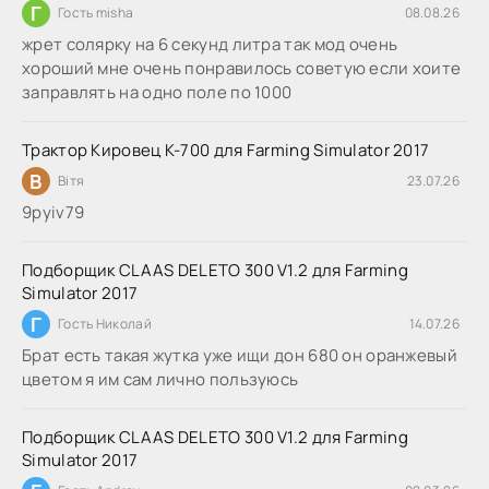
Г
Гость misha
08.08.26
жрет солярку на 6 секунд литра так мод очень
хороший мне очень понравилось советую если хоите
заправлять на одно поле по 1000
Трактор Кировец К-700 для Farming Simulator 2017
В
Вітя
23.07.26
9руіv79
Подборщик CLAAS DELETO 300 V1.2 для Farming
Simulator 2017
Г
Гость Николай
14.07.26
Брат есть такая жутка уже ищи дон 680 он оранжевый
цветом я им сам лично пользуюсь
Подборщик CLAAS DELETO 300 V1.2 для Farming
Simulator 2017