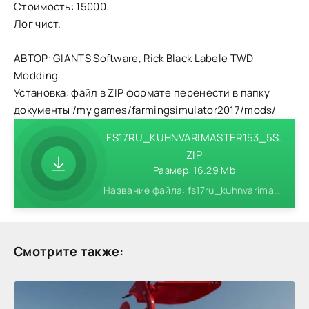
Стоимость: 15000.
Лог чист.
АВТОР: GIANTS Software, Rick Black Labele TWD
Modding
Установка: файл в ZIP формате перенести в папку
документы /my games/farmingsimulator2017/mods/
FS17RU_KUHNVARIMASTER153_5S.
ZIP
Размер: 16.29 Mb
Название файла: fs17ru_kuhnvarimaster153_5s.zip
Смотрите также: