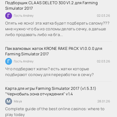
Подборщик CLAAS DELETO 300 V1.2 для Farming
Simulator 2017
Г
Гость Andrey
02.03.26
Опять не ясно! эта жатка будет подберать салому???
мне нужно что бы из соломы делать сечку, а дальше
либо продавать либо на бга...
Пак валковых жаток KRONE RAKE PACK V1.0.0.0 для
Farming Simulator 2017
Г
Гость Andrey
02.03.26
Что подберают жатки? есть жатки которые
подбирают солому для переработки в сечку?
Карта для игры Farming Simulator 2017 (v1.5.3.1)
"Чернобыль зона отчуждения" v1.4
M
Maya
28.01.26
Complete guide of the best online casinos: where to
play today