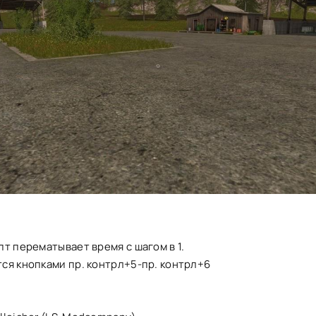
т перематывает время с шагом в 1.
ся кнопками пр. контрл+5-пр. контрл+6