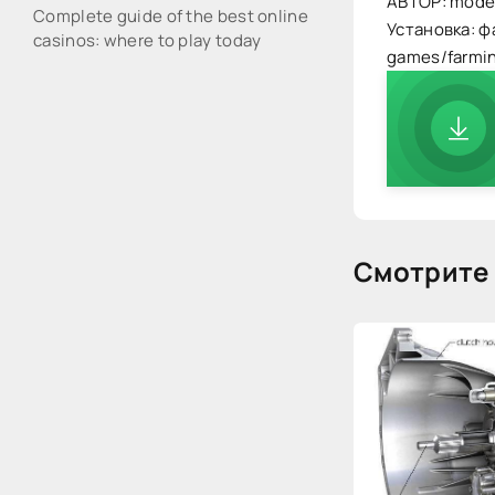
АВТОР: mode
Complete guide of the best online
Установка: ф
casinos: where to play today
games/farmi
Смотрите 