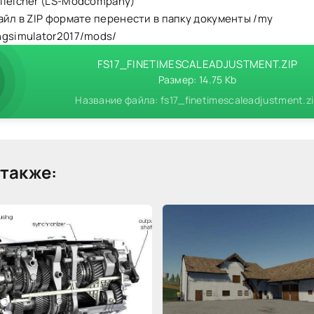
lleicher (LS-Modcompany)
айл в ZIP формате перенести в папку документы /my
ngsimulator2017/mods/
FS17_FINETIMESCALEADJUSTMENT.ZIP
Размер: 14.75 Kb
Название файла: fs17_finetimescaleadjustment.z
также: