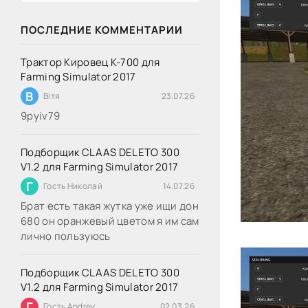
ПОСЛЕДНИЕ КОММЕНТАРИИ
Трактор Кировец К-700 для
Farming Simulator 2017
В
Вітя
23.07.26
9руіv79
Подборщик CLAAS DELETO 300
V1.2 для Farming Simulator 2017
Г
Гость Николай
14.07.26
Брат есть такая жутка уже ищи дон
680 он оранжевый цветом я им сам
лично пользуюсь
Подборщик CLAAS DELETO 300
V1.2 для Farming Simulator 2017
Г
Гость Andrey
02.03.26