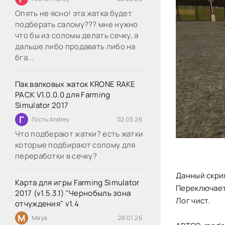
Опять не ясно! эта жатка будет
подберать салому??? мне нужно
что бы из соломы делать сечку, а
дальше либо продавать либо на
бга...
Пак валковых жаток KRONE RAKE
PACK V1.0.0.0 для Farming
Simulator 2017
Г
Гость Andrey
02.03.26
Что подберают жатки? есть жатки
которые подбирают солому для
переработки в сечку?
Данный скрип
Карта для игры Farming Simulator
Переключает
2017 (v1.5.3.1) "Чернобыль зона
Лог чист.
отчуждения" v1.4
M
Maya
28.01.26