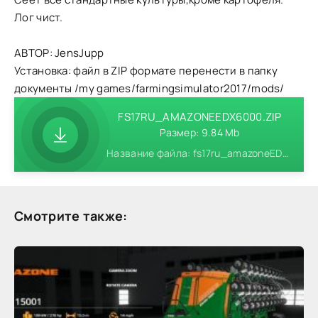
Лог чист.
АВТОР: JensJupp
Установка: файл в ZIP формате перенести в папку
документы /my games/farmingsimulator2017/mods/
FS17RU_AMAZONEEDX6000.ZIP
Размер: 9.84 Mb
Название файла: fs17ru_amazoneEDX6000.zip
Смотрите также: