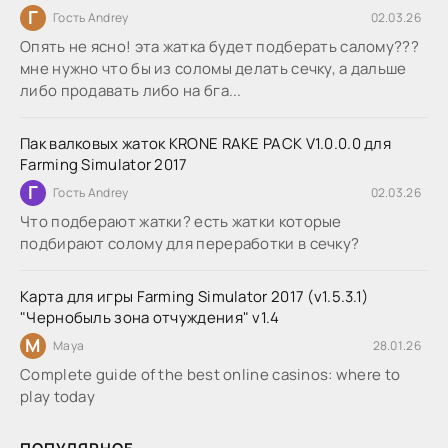
Г
Гость Andrey
02.03.26
Опять не ясно! эта жатка будет подберать салому???
мне нужно что бы из соломы делать сечку, а дальше
либо продавать либо на бга...
Пак валковых жаток KRONE RAKE PACK V1.0.0.0 для
Farming Simulator 2017
Г
Гость Andrey
02.03.26
Что подберают жатки? есть жатки которые
подбирают солому для переработки в сечку?
Карта для игры Farming Simulator 2017 (v1.5.3.1)
"Чернобыль зона отчуждения" v1.4
M
Maya
28.01.26
Complete guide of the best online casinos: where to
play today