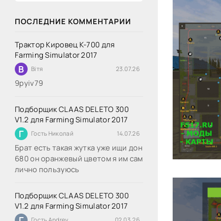
ПОСЛЕДНИЕ КОММЕНТАРИИ
Трактор Кировец К-700 для
Farming Simulator 2017
В
Вітя
23.07.26
9руіv79
Подборщик CLAAS DELETO 300
V1.2 для Farming Simulator 2017
Г
Гость Николай
14.07.26
Брат есть такая жутка уже ищи дон
680 он оранжевый цветом я им сам
лично пользуюсь
Подборщик CLAAS DELETO 300
V1.2 для Farming Simulator 2017
Г
Гость Andrey
02.03.26