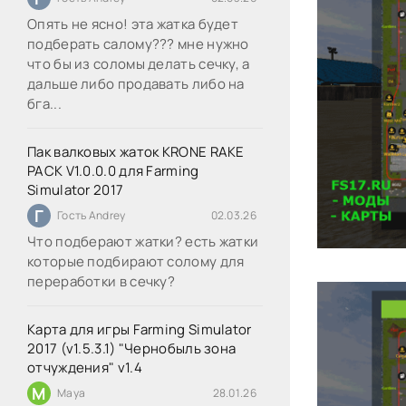
Опять не ясно! эта жатка будет
подберать салому??? мне нужно
что бы из соломы делать сечку, а
дальше либо продавать либо на
бга...
Пак валковых жаток KRONE RAKE
PACK V1.0.0.0 для Farming
Simulator 2017
Г
Гость Andrey
02.03.26
Что подберают жатки? есть жатки
которые подбирают солому для
переработки в сечку?
Карта для игры Farming Simulator
2017 (v1.5.3.1) "Чернобыль зона
отчуждения" v1.4
M
Maya
28.01.26